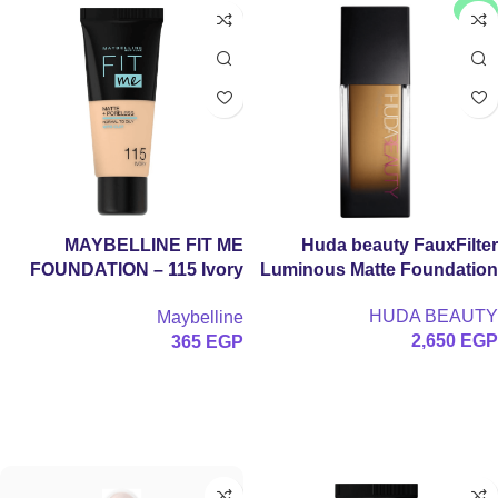
جديد
MAYBELLINE FIT ME
Huda beauty FauxFilter
FOUNDATION – 115 Ivory
Luminous Matte Foundation
فاونديشن ميبلين فيت مي مات +
HUDA BEAUTY
Maybelline
بورلس (درجة 115 آيفوري) – 30
2,650
EGP
365
EGP
مل
تحديد أحد الخيارات
إضافة إلى السلة