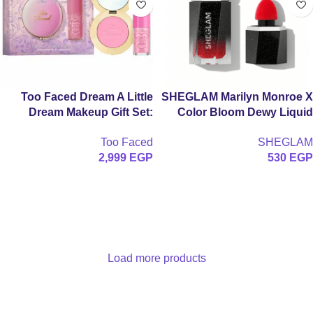
Too Faced Dream A Little
SHEGLAM Marilyn Monroe X
Dream Makeup Gift Set:
Color Bloom Dewy Liquid
Cloud Crush Blush &
Blush-Hollywood
Too Faced
SHEGLAM
Kissing Jelly Lip Oil
2,999
EGP
530
EGP
إضافة إلى السلة
إضافة إلى السلة
Load more products