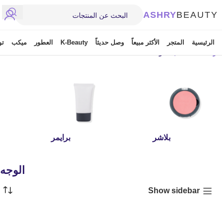
ASHRY
BEAUTY
الرئيسية
المتجر
الأكثر مبيعاً
وصل حديثاً
K-Beauty
العطور
ميكب
تو
الرئيسية
/
ميكب
/
الوجه
بلاشر
برايمر
الوجه
Show sidebar