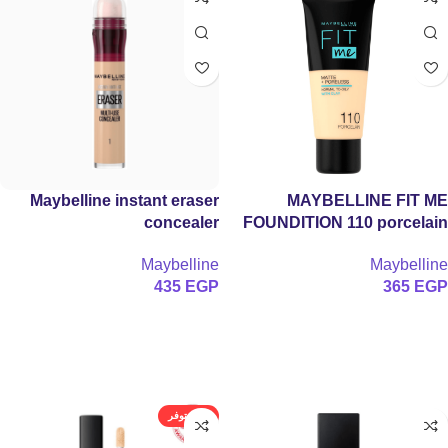
Maybelline instant eraser
MAYBELLINE FIT ME
concealer
FOUNDITION 110 porcelain
فاونديشن ميبلين فيت مي مات +
Maybelline
Maybelline
بورلس (درجة 110 بورسلين) – 30
435
EGP
365
EGP
مل
تحديد أحد الخيارات
إضافة إلى السلة
غير متوفر