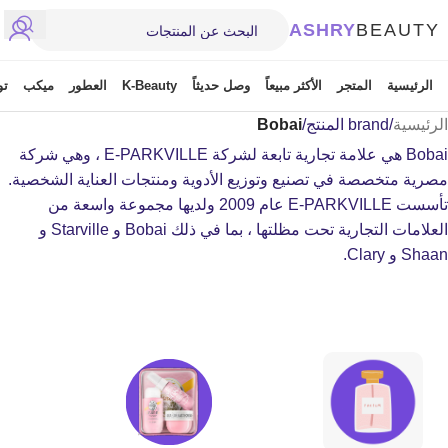
ASHRY
BEAUTY
الرئيسية
المتجر
الأكثر مبيعاً
وصل حديثاً
K-Beauty
العطور
ميكب
تو
الرئيسية
/
brand المنتج
/
Bobai
Bobai هي علامة تجارية تابعة لشركة E-PARKVILLE ، وهي شركة
مصرية متخصصة في تصنيع وتوزيع الأدوية ومنتجات العناية الشخصية.
تأسست E-PARKVILLE عام 2009 ولديها مجموعة واسعة من
العلامات التجارية تحت مظلتها ، بما في ذلك Bobai و Starville و
Shaan و Clary.