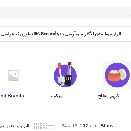
الرئيسية
المتجر
الأكثر مبيعاً
وصل حديثاً
K-Beauty
العطور
ميكب
تواصل م
كريم معالج
ميكب
End Brands
24
18
12
9
Show