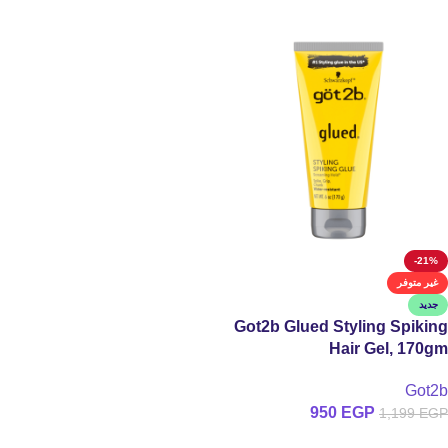
-21%
غير متوفر
جديد
Got2b Glued Styling Spiking
Hair Gel, 170gm
Got2b
950
EGP
1,199
EGP
قراءة المزيد