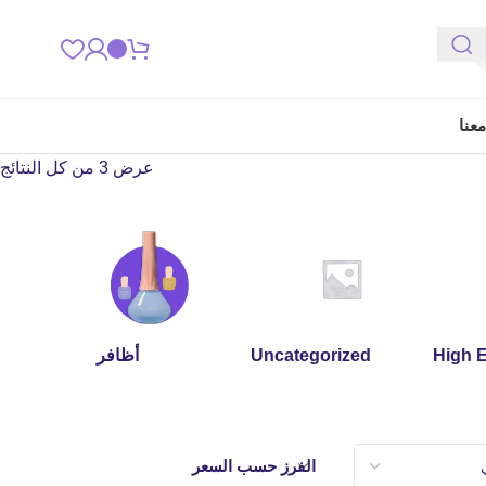
عنا
عرض ⁦3⁩ من كل النتائج
High 
Uncategorized
أظافر
الفرز حسب السعر