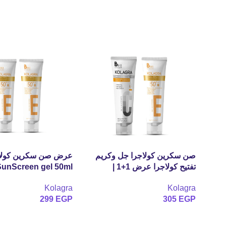
صن سكرين كولاجرا جل وكريم
عرض صن سكرين كولا
تفتيح كولاجرا عرض 1+1 |
SunScreen gel 50ml
Kolagra offer sunscreen gel
(1+1 مجانًا)
Kolagra
Kolagra
cream SPF50 +Whitening
299
EGP
305
EGP
cream
إضافة إلى السلة
إضافة إلى السلة