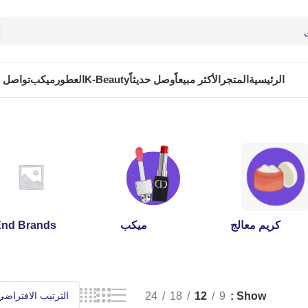
الرئيسية
المتجر
الأكثر مبيعاً
وصل حديثاً
K-Beauty
العطور
ميكب
تواصل م
كريم معالج
ميكب
End Brands
24
18
12
9
Show