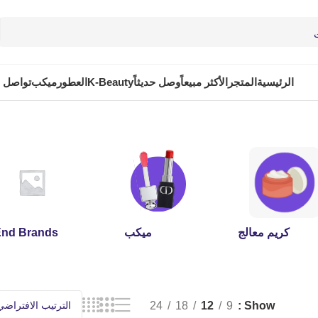
الرئيسية
المتجر
الأكثر مبيعاً
وصل حديثاً
K-Beauty
العطور
ميكب
تواصل م
كريم معالج
ميكب
End Brands
24
18
12
9
Show