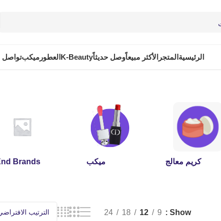
الرئيسية
المتجر
الأكثر مبيعاً
وصل حديثاً
K-Beauty
العطور
ميكب
تواصل م
كريم معالج
ميكب
End Brands
24
18
12
9
Show