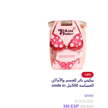
-14%
بيكيني باتر للجسم والأماكن
الحساسة 500مل smile in
heaven bikini butter 500ml
smile
345
EGP
400
EGP