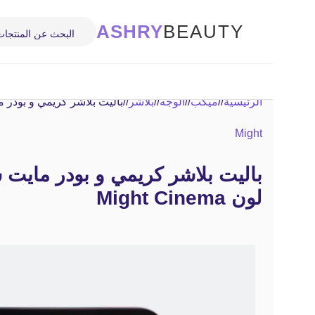
ASHRY
BEAUTY
الرئيسية
/
ميكب
/
الوجه
/
بلاشر
/
باليت بلاشر كريمي و بودر مايت سينما ا
Might
لون Might Cinema