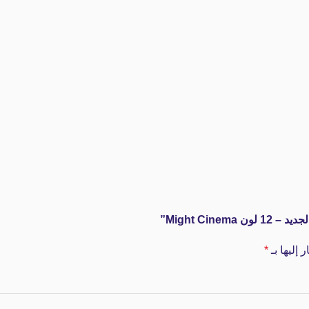
Might Cin”
 إليها بـ
*