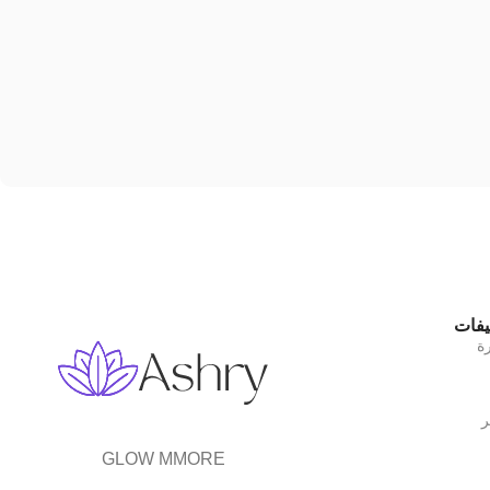
يفات
رة
ر
GLOW MMORE