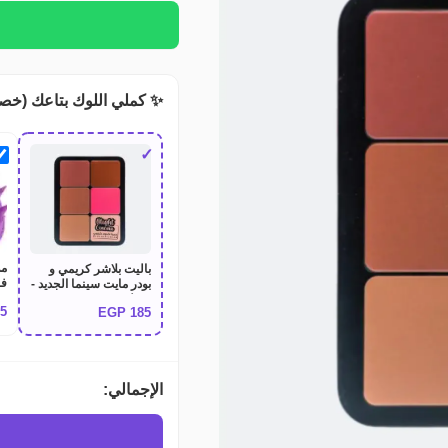
✨ كملي اللوك بتاعك (خص
✓
مد
باليت بلاشر كريمي و
فر
بودر مايت سينما الجديد -
تد
12 لون Might Cinema
75
EGP
185
سي
فر
ال
لف
مض
الإجمالي:
ال
ال