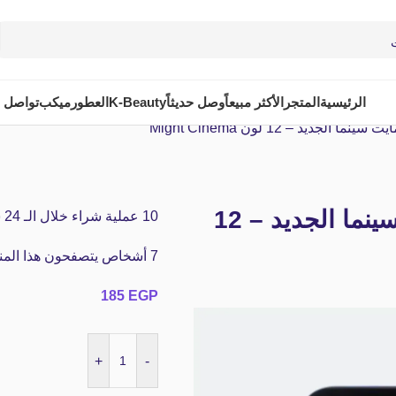
الرئيسية
المتجر
الأكثر مبيعاً
وصل حديثاً
K-Beauty
العطور
ميكب
تواصل م
لجديد – 12 لون Might Cinema
باليت بلاشر كريمي و بودر مايت سينما الجديد – 12
10
عملية شراء خلال الـ 24 ساعة الماضية
7
أشخاص يتصفحون هذا المنتج
185
EGP
+
-