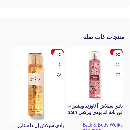
منتجات ذات صله
-40%
-24%
بادي سبلاش آ ثاوزند ويشيز –
باد
من باث اند بودي وركس bath
dy
and body works A
va
Bath & Body Works
sh
Thousand Wishes Fine
بادي سبلاش إن ذا ستارز –