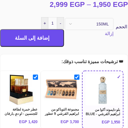
2,999
EGP
–
1,950
EGP
+
-
الحجم
إزالة
إضافة إلى السلة
👑 ترشيحات مميزة تناسب ذوقك:
✓
مجموعة التوباكو من
عطر خمرة لطافة
بلو دايموند أكوا من
ابراهيم القرشي 9 عطور
للجنسين - او دي بارفان
ابراهيم القرشي - BLUE
IBRAQ TOBACCO
100 مل من لطافة
DIAMOND AQUA
EGP
1,420
EGP
3,700
EGP
1,950
Lattafa khamrah
COLLECTION
Ibrahim Al Qurashi
perfume