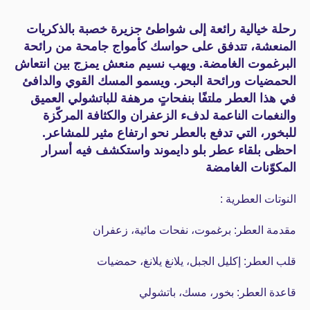
رحلة خيالية رائعة إلى شواطئ جزيرة خصبة بالذكريات
المنعشة، تتدفق على حواسك كأمواج جامحة من رائحة
البرغموت الغامضة. ويهب نسيم منعش يمزج بين انتعاش
الحمضيات ورائحة البحر. ويسمو المسك القوي والدافئ
في هذا العطر ملتفًا بنفحاتٍ مرهفة للباتشولي العميق
والنغمات الناعمة لدفء الزعفران والكثافة المركّزة
للبخور، التي تدفع بالعطر نحو ارتفاع مثير للمشاعر.
احظى بلقاء عطر بلو دايموند واستكشف فيه أسرار
المكوّنات الغامضة
النوتات العطرية :
مقدمة العطر: برغموت، نفحات مائية، زعفران
قلب العطر: إكليل الجبل، يلانغ يلانغ، حمضيات
قاعدة العطر: بخور، مسك، باتشولي