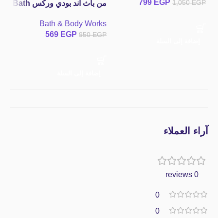
GP
799
EGP
1,050
EGP
Fragrance Mist
من باث اند بودي وركس Bath
and Body Works In The
Bath & Body Works
Stars Fine Fragrance Mist
569
EGP
950
EGP
إضافة إلى السلة
إ
إضافة إلى السلة
آراء العملاء
0 reviews
0
0