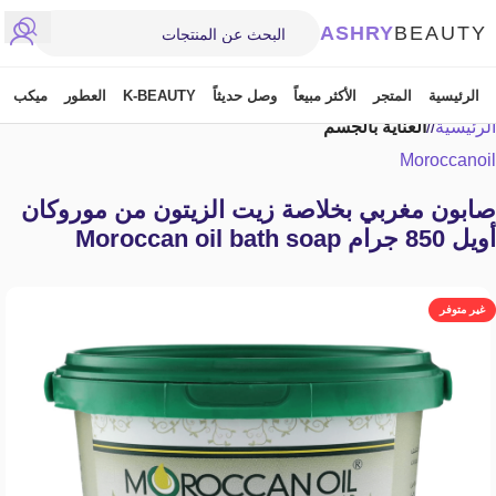
ASHRY
BEAUTY
الرئيسية
المتجر
الأكثر مبيعاً
وصل حديثاً
K-BEAUTY
العطور
ميكب
الرئيسية
/
العناية بالجسم
Moroccanoil
صابون مغربي بخلاصة زيت الزيتون من موروكان
أويل 850 جرام Moroccan oil bath soap
غير متوفر