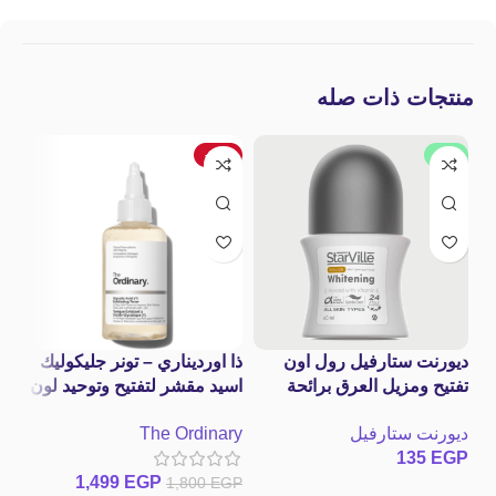
منتجات ذات صله
جديد
-17%
ديورنت ستارفيل رول اون
ذا اورديناري – تونر جليكوليك
شا
تفتيح ومزيل العرق برائحة
اسيد مقشر لتفتيح وتوحيد لون
اللافندر
البشرة The Ordinary
nt
ديورنت ستارفيل
The Ordinary
ida
Glycolic Acid 7%
GP
135
EGP
Exfoliating Toner
1,499
EGP
1,800
EGP