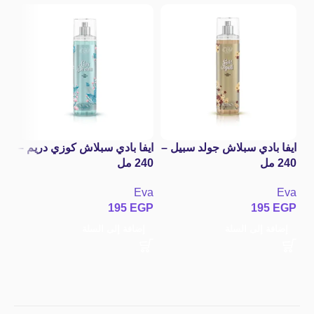
ايفا بادي سبلاش جولد سبيل –
ايفا بادي سبلاش كوزي دريم –
240 مل
240 مل
Eva
Eva
%
195
EGP
195
EGP
باد
إضافة إلى السلة
إضافة إلى السلة
he
ks
st
GP
إ