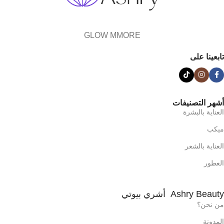
GLOW MMORE
تابعينا على
أشهر التصنيفات
العناية بالبشرة
ميكب
العناية بالشعر
العطور
Ashry Beauty أشري بيوتي
من نحن؟
المدونة