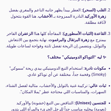
القلب (السحر):
العطر بيبدأ يظهر جانبه الناعم والمغري بفضل
زهرة الأوركيد
النادرة الممزوجة بـ
الأخشاب
. هنا القوة بتتحول
لأناقة مطلقة.
القاعدة (الثبات الأسطوري):
المفاجأة كلها هنا!
الزعفران
الفاخر
بيمتزج مع
زهرة البرتقال والبرغموت
. نهاية بتجمع بين الانتعاش
والتوابل، وبتضمن إن الريحة تفضل ثابتة وفواحة لساعات طويلة.
✨ ليه “التوباكو الدومينيكي” مختلف؟
مكونات نادرة:
استخدام التبغ الدومينيكي بيدي ريحة “سموكي”
(Smoky) وفخمة جداً، مختلفة عن أي توباكو عادي.
ثبات عالي:
تركيبة غنية بالتوابل والأخشاب، مثالية لفصل الشتاء،
السهرات، والمناسبات اللي محتاجة عطر “يملا المكان”.
للجنسين (Unisex):
التناقض بين التبغ (خشونة) والأوركيد
(نعومة) بيخليه مناسب جداً للرجل الجريء والمرأة اللي بتدور