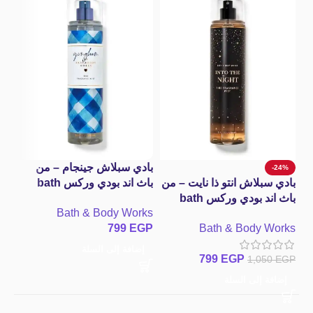
با
st
at
wa
بادي سبلاش جينجام – من
-24%
GP
بادي سبلاش انتو ذا نايت – من
باث اند بودي وركس bath
باث اند بودي وركس bath
and body works
إ
Bath & Body Works
Gingham Fine Fragrance
and body works Into the
799
EGP
Bath & Body Works
Mist
Night Fine Fragrance
Mist
إضافة إلى السلة
799
EGP
1,050
EGP
إضافة إلى السلة