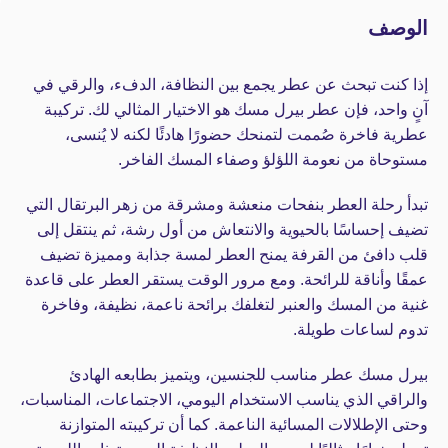
الوصف
إذا كنت تبحث عن عطر يجمع بين النظافة، الدفء، والرقي في
آنٍ واحد، فإن عطر بيرل مسك هو الاختيار المثالي لك. تركيبة
عطرية فاخرة صُممت لتمنحك حضورًا هادئًا لكنه لا يُنسى،
مستوحاة من نعومة اللؤلؤ وصفاء المسك الفاخر.
تبدأ رحلة العطر بنفحات منعشة ومشرقة من زهر البرتقال التي
تضيف إحساسًا بالحيوية والانتعاش من أول رشة، ثم ينتقل إلى
قلب دافئ من القرفة يمنح العطر لمسة جذابة ومميزة تضيف
عمقًا وأناقة للرائحة. ومع مرور الوقت يستقر العطر على قاعدة
غنية من المسك والعنبر لتغلفك برائحة ناعمة، نظيفة، وفاخرة
تدوم لساعات طويلة.
بيرل مسك عطر مناسب للجنسين، ويتميز بطابعه الهادئ
والراقي الذي يناسب الاستخدام اليومي، الاجتماعات، المناسبات،
وحتى الإطلالات المسائية الناعمة. كما أن تركيبته المتوازنة