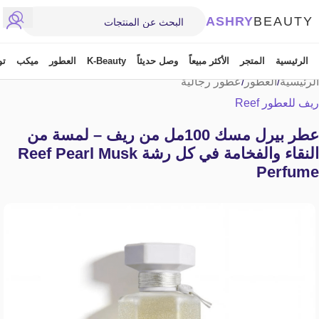
ASHRY
BEAUTY
الرئيسية
المتجر
الأكثر مبيعاً
وصل حديثاً
K-Beauty
العطور
ميكب
تو
الرئيسية
/
العطور
/
عطور رجالية
ريف للعطور Reef
عطر بيرل مسك 100مل من ريف – لمسة من
النقاء والفخامة في كل رشة Reef Pearl Musk
Perfume