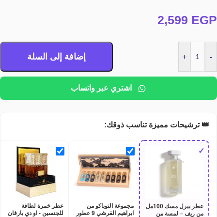
2,599
EGP
إضافة إلى السلة
+
-
اشتري عبر واتساب
👑 ترشيحات مميزة تناسب ذوقك:
✓
مجموعة التوباكو من
عطر خمرة لطافة
عطر بيرل مسك 100مل
ابراهيم القرشي 9 عطور
للجنسين - او دي بارفان
من ريف – لمسة من