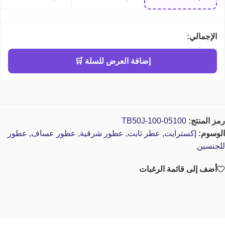
perfume
الإجمالي:
إضافة العرض للسلة 🛒
رمز المنتج:
TB50J-100-05100
الوسوم:
إكسترايت
,
عطر ثابت
,
عطور شرقية
,
عطور عساف
,
عطور
للجنسين
أضف إلى قائمة الرغبات