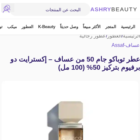
ASHRY
BEAUTY
الرئيسية
المتجر
الأكثر مبيعاً
وصل حديثاً
K-Beauty
العطور
ميكب
تو
الرئيسية
/
العطور
/
عطور رجالية
عساف-Assaf
عطر توباكو جام 50 من عساف – إكسترايت دو
برفيوم بتركيز 50% (100 مل)