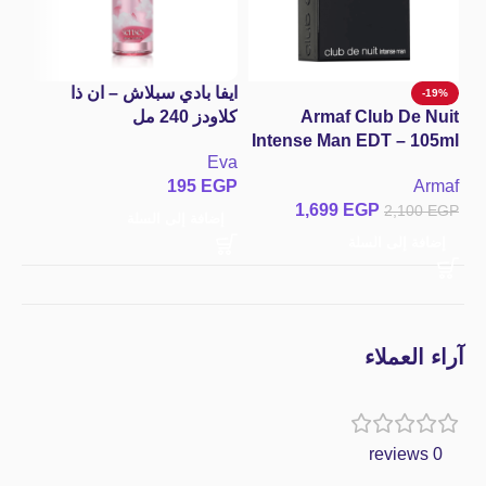
ايفا بادي سبلاش – ان ذا
ايف
-19%
Armaf Club De Nuit
كلاودز 240 مل
240 
Intense Man EDT – 105ml
va
Eva
عطر كلوب دي نوي انتنس
GP
195
EGP
Armaf
مان من أرماف – ملك
1,699
EGP
2,100
EGP
الإطراءات والفوحان
إضافة إلى السلة
إ
الأسطوري للرجال
إضافة إلى السلة
آراء العملاء
0 reviews