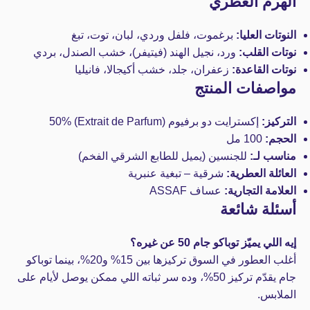
الهرم العطري
النوتات العليا:
برغموت، فلفل وردي، لبان، توت، تبغ
نوتات القلب:
ورد، نجيل الهند (فيتيفر)، خشب الصندل، بردي
نوتات القاعدة:
زعفران، جلد، خشب أكيجالا، فانيليا
مواصفات المنتج
التركيز:
إكسترايت دو برفيوم (Extrait de Parfum) 50%
الحجم:
100 مل
مناسب لـ:
للجنسين (يميل للطابع الشرقي الفخم)
العائلة العطرية:
شرقية – تبغية عنبرية
العلامة التجارية:
عساف ASSAF
أسئلة شائعة
إيه اللي يميّز توباكو جام 50 عن غيره؟
أغلب العطور في السوق تركيزها بين 15% و20%، بينما توباكو
جام يقدّم تركيز 50%، وده سر ثباته اللي ممكن يوصل لأيام على
الملابس.