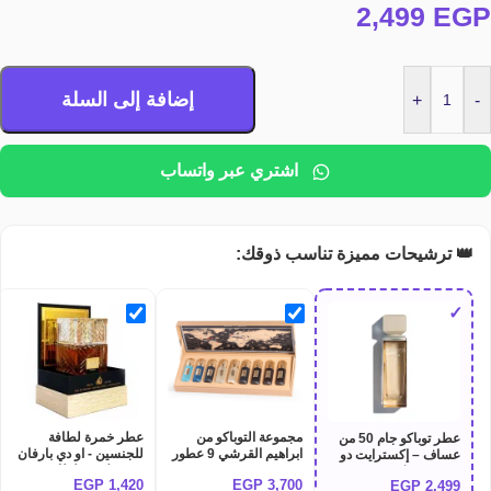
2,499
EGP
إضافة إلى السلة
+
-
اشتري عبر واتساب
👑 ترشيحات مميزة تناسب ذوقك:
✓
مجموعة التوباكو من
عطر خمرة لطافة
عطر توباكو جام 50 من
ابراهيم القرشي 9 عطور
للجنسين - او دي بارفان
عساف – إكسترايت دو
IBRAQ TOBACCO
100 مل من لطافة
برفيوم بتركيز 50%
EGP
1,420
EGP
3,700
EGP
2,499
Lattafa khamrah
COLLECTION
(100 مل)