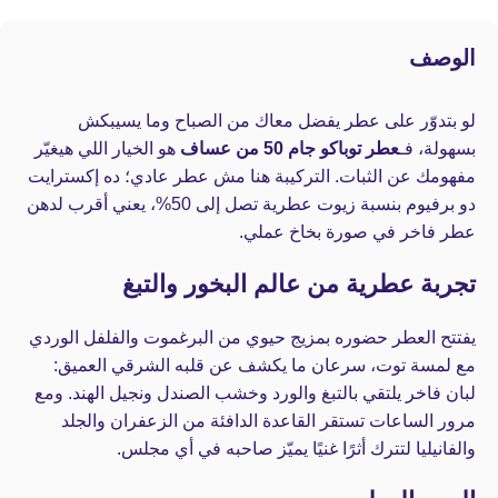
الوصف
لو بتدوّر على عطر يفضل معاك من الصباح وما يسيبكش
بسهولة، فـ
عطر توباكو جام 50 من عساف
هو الخيار اللي هيغيّر
مفهومك عن الثبات. التركيبة هنا مش عطر عادي؛ ده إكسترايت
دو برفيوم بنسبة زيوت عطرية تصل إلى 50%، يعني أقرب لدهن
عطر فاخر في صورة بخاخ عملي.
تجربة عطرية من عالم البخور والتبغ
يفتتح العطر حضوره بمزيج حيوي من البرغموت والفلفل الوردي
مع لمسة توت، سرعان ما يكشف عن قلبه الشرقي العميق:
لبان فاخر يلتقي بالتبغ والورد وخشب الصندل ونجيل الهند. ومع
مرور الساعات تستقر القاعدة الدافئة من الزعفران والجلد
والفانيليا لتترك أثرًا غنيًا يميّز صاحبه في أي مجلس.