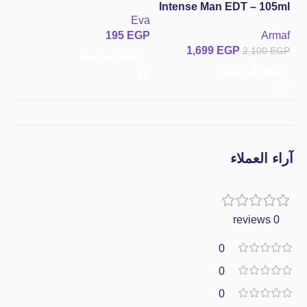
dy
Intense Man EDT – 105ml
Eva
va
عطر كلوب دي نوي انتنس
sh
195
EGP
GP
Armaf
مان من أرماف – ملك
1,699
EGP
2,100
EGP
الإطراءات والفوحان
إضافة إلى السلة
إ
الأسطوري للرجال
إضافة إلى السلة
آراء العملاء
0 reviews
0
0
0