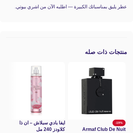
عطر يليق بمناسباتك الكبيرة — اطلبه الآن من اشري بيوتي.
منتجات ذات صله
ايفا بادي سبلاش – ان ذا
باد
-19%
Armaf Club De Nuit
كلاودز 240 مل