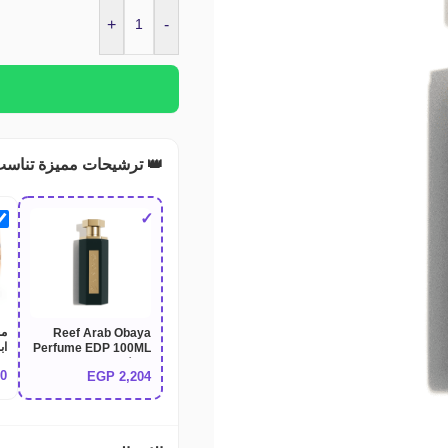
+
-
👑 ترشيحات مميزة تناسب
✓
مج
Reef Arab Obaya
Perfume EDP 100ML
O
| عطر عرب عبية من
00
EGP
2,204
N
ريف للعطور - دفء الجلد
الفاخر