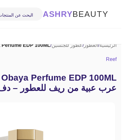
ASHRY
BEAUTY
الرئيسية
/
العطور
/
عطور للجنسين
/
Reef Arab Obaya Perfume EDP 100ML | عطر عرب عب
Reef
عرب عبية من ريف للعطور – دفء 