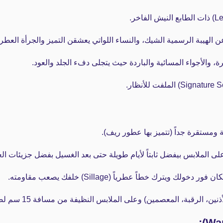
 الهيبة الرسمية الشيك، والنساء اللواتي يعشقن التميز والجرأة العطري
ة، والأجواء المسائية والباردة حيث يتجلى دفء الجلد والعود.
عصمين) وعلى الملابس النظيفة من مسافة 15 سم لضمان انتشار متناسق للنوتات العطرية.