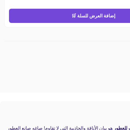
إضافة العرض للسلة 🛒
 للعطور
هو بيان الأناقة والجاذبية التي لا تقاوم! صاغه صانع العطور