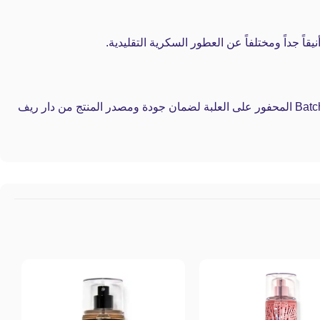
في “أشري بيوتي” نضمن لك أن العطر أصلي 100%. يأتي في علبته المصنعية الفخمة المغلفة، وبإمكانك التحقق من الـ Batch Code المحفور على العلبة لضمان جودة ومصدر المنتج من دار ريف