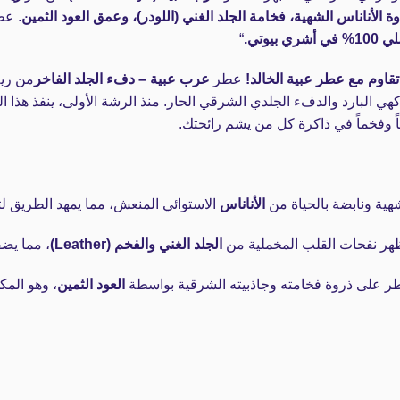
ة الأناناس الشهية، فخامة الجلد الغني (اللودر)، وعمق العود الثمين
. عط
يوتي.
“
تقاوم مع عطر عبية الخالد!
عطر
عرب عبية – دفء الجلد الفاخر
من ريف
هي البارد والدفء الجلدي الشرقي الحار. منذ الرشة الأولى، ينفذ هذا ال
ً وفخماً في ذاكرة كل من يشم رائحتك.
شهية ونابضة بالحياة من
الأناناس
الاستوائي المنعش، مما يمهد الطريق لت
ظهر نفحات القلب المخملية من
الجلد الغني والفخم (Leather)
، مما يضفي
ر على ذروة فخامته وجاذبيته الشرقية بواسطة
العود الثمين
، وهو المك