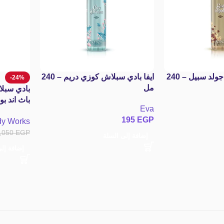
ايفا بادي سبلاش جولد سبيل – 240
ايفا بادي سبلاش كوزي دريم – 240
-24%
مل
بادي سبلا
Eva
housand
195
EGP
dy Works
nce Mist
,050
EGP
إضافة إلى السلة
إضافة إل