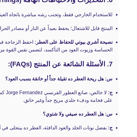
للاستخدام الخارجي فقط، وتجنب رشه مباشرة باتجاه العيني
المنتج قابل للاشتعال؛ يحفظ بعيداً عن النار أو مصادر الحرا
نصيحة أشري بيوتي للحفاظ على العطر:
احفظ الزجاجة في 
الحساسة وزيوت العود من التأكسد، لتضمن نفس القوة من
7. الأسئلة الشائعة عن المنتج (FAQs):
س: هل ريحة العطر ده تقيلة جداً أو خانقة بسبب العود؟
ج:
لا خ
على فخامة ودفء جلدي مريح جداً وغير خانق.
س: هل العطر ده صيفي ولا شتوي؟
ج:
بفضل نوتات الجلد والعود الدافئة، العطر ده بيتجلى 