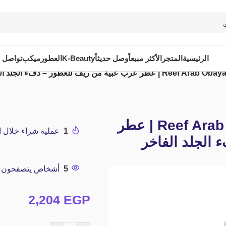
الرئيسية
المتجر
الأكثر مبيعاً
وصل حديثاً
K-Beauty
العطور
ميكب
تواصل م
ية من ريف للعطور – دفء الجلد الفاخر
Reef Arab Obaya Perfume EDP 100ML | عطر
1
عملية شراء خلال الـ 24 ساعة الم
الجلد الفاخر
5
أشخاص يتصفحون هذا
2,204
EGP