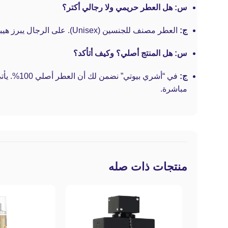
س: هل العطر حريمي ولا رجالي أكتر؟
ج:
العطر مصنف للجنسين (Unisex). على الرجال يبرز هيبة الأخشاب والجلود الرسمية، وعلى النساء يعطي طابعاً غامضاً، جذاباً وأنيقاً جداً ومختلفاً عن العطور السكرية التقليدية.
س: هل المنتج أصلي؟ وكيف أتأكد؟
ج:
مباشرة.
منتجات ذات صله