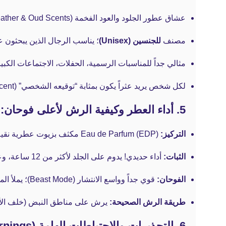
عشاق عطور الجلود والعود الفخمة (Leather & Oud Scents) ذات الطابع النيش الفاخر.
مصنف
للجنسين (Unisex)
؛ يناسب الرجال الذين يبحثون عن
مثالي جداً للمناسبات الرسمية، الحفلات، الاجتماعات الكبير
لكل شخص يريد عثراً يكون بمثابة “توقيعه الشخصي” (Signature Scent) الملفت للأنظار.
5. أداء العطر وكيفية الرش لأعلى فوحان:
التركيز:
Eau de Parfum (EDP) مكثف بزيوت عطرية نقية ومستقرة جداً (تتميز بها عطور ريف).
الثبات:
أداء حديدي! يدوم على الجلد لأكثر من 12 ساعة، وعلى الملابس بيفضل ثابتاً لأيام طويلة حتى بعد الغسيل بفضل جزيئات العود والجلد.
الفوحان:
قوي جداً وواسع الانتشار (Beast Mode)؛ يملأ المكان فور دخولك ويترك خطاً عطرياً (Sillage) خلفك يصعب مقاومته.
طريقة الرش الصحيحة:
يرش على مناطق النبض (خلف الأذنين، الرقبة، الم
6. التحذيرات والاحتياطات الهامة (Warnings):