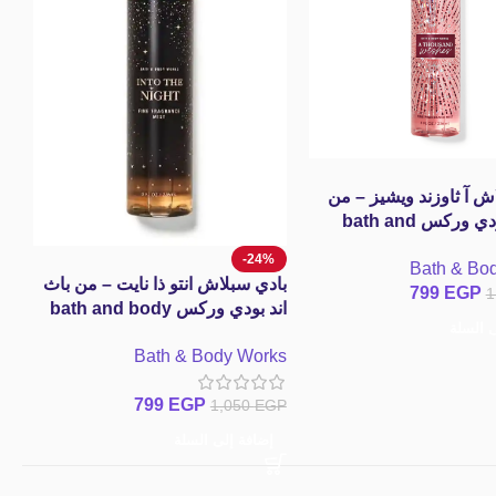
مس
حا
ش آ ثاوزند ويشيز – من
باث اند بودي وركس bath and
مس
body works A T
-24%
P
Bath & Bo
Wishes Fine Fragra
بادي سبلاش انتو ذا نايت – من باث
799
EGP
1
اند بودي وركس bath and body
ى السلة
works Into the Night Fine
Bath & Body Works
Fragrance Mist
799
EGP
1,050
EGP
إضافة إلى السلة