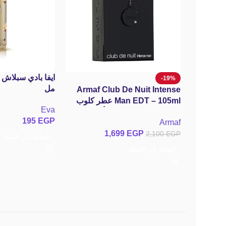
-19%
مل
Armaf Club De Nuit Intense
Man EDT – 105ml عطر كلوب
Eva
دي نوي انتنس مان من أرماف –
195
EGP
Armaf
ملك الإطراءات والفوحان
1,699
EGP
2,100
EGP
الأسطوري للرجال
إضافة إلى السلة
إضافة إلى السلة