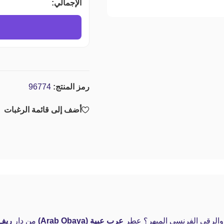
الإجمالي:
رمز المنتج:
96774
أضف إلى قائمة الرغبات
ة والرقي الفرنسي المبهر؟ عطر
عرب عبية (Arab Obaya)
من دار
ريف