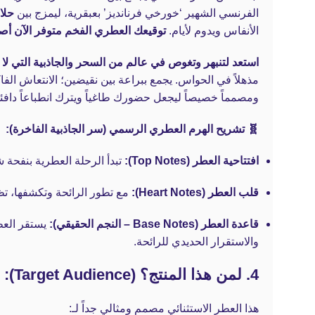
الفرنسي الشهير ‘خورخي فرنانديز’ بعبقرية، ليمزج بين
حلاو
الأنفاس ويدوم لأيام.
توقيعك العطري الفخم متوفر الآن أصلي 100% في أشري ب
استعد لتنبهر وتغوص في عالم من السحر والجاذبية التي لا 
مذهلاً في الحواس. يجمع ببراعة بين نقيضين؛ الانتعاش الفاك
ومصمماً خصيصاً ليجعل حضورك طاغياً ويترك انطباعاً دافئا
🧬 تشريح الهرم العطري الرسمي (سر الجاذبية الفاخرة):
افتتاحية العطر (Top Notes):
تبدأ الرحلة العطرية بنفحة 
قلب العطر (Heart Notes):
مع تطور الرائحة وتكشفها، ت
قاعدة العطر (Base Notes – النجم الحقيقي):
يستقر العط
والاستقرار الحديدي للرائحة.
4. لمن هذا المنتج؟ (Target Audience):
هذا العطر الاستثنائي مصمم ومثالي جداً لـ: