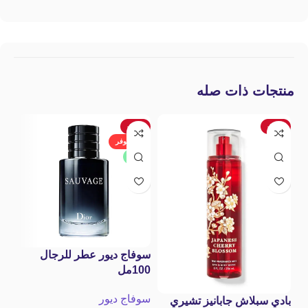
منتجات ذات صله
-28%
-17%
ج
غير متوفر
جديد
سوفاج ديور عطر للرجال
عط
100مل
الإيطال
سوفاج ديور
ori
بادي سبلاش جابانيز تشيري