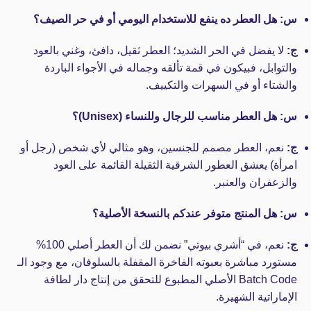
س: هل العطر ده ينفع للاستخدام اليومي أو في حر الصيف؟
ج:
لا يفضل في الحر الشديد؛ العطر ثقيل، دافئ، وغني بالعود
والتوابل، فبيكون في قمة تألقه وجماله في الأجواء الباردة
والشتاء أو في السهرات والتكييف.
س: هل العطر مناسب للرجال وللنساء (Unisex)؟
ج:
نعم، العطر مصمم للجنسين، وهو مثالي لأي شخص (رجل أو
امرأة) يعشق العطور الشرقية الثقيلة القائمة على العود
والزعفران والعنبر.
س: هل المنتج متوفر عندكم بالنسخة الأصلية؟
ج:
نعم، في “أشري بيوتي” نضمن لك أن العطر أصلي 100%
مستورد مباشرة بعبوته الفاخرة المقفلة بالسلوفان، مع وجود الـ
Batch Code الأصلي المطبوع للتحقق من إنتاج دار لطافة
الإماراتية الشهيرة.