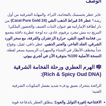
الوصف
عايز عطر يحسسك بالفخامة، الثراء، والمهابة الشرقية من أول
رشة؟
عطر 24 قيراط الذهب النقي (24 Carat Pure Gold)
من
دار لطافة الإماراتية هو عنوان الثبات العنيف والحضور الملكي!
المزيج ده مش مجرد برفيوم عادي، ده لوحة عطرية دافئة بتجمع
بين
فخامة العود النقي، حرارة الزعفران والقرفة، مع سحر الورد
الشرقي، الجلد الفاخر، والعنبر الذهبي
. عطر دافي، ثقيل، وفواح
جداً بيخطف الأنظار في الشتاء والسهرات الرسمية بسعر لقطة.
النسخة الأصلية 100% متوفرة الآن في أشري بيوتي.
🎼 الهرم العطري ورحلة الفخامة الشرقية
(Rich & Spicy Oud DNA):
الرائحة بتتحرك بعمق ودفء شديد بفضل المكونات الشرقية
الغنية:
الافتتاحية (فورة التوابل والعود):
ينطلق العطر باندفاعة قوية