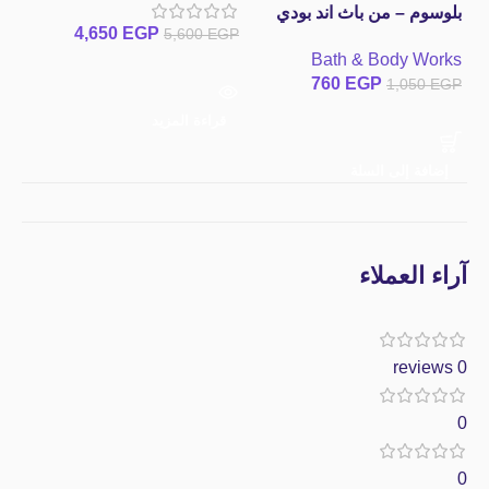
GP
بلوسوم – من باث اند بودي
4,650
EGP
5,600
EGP
وركس bath and body
Bath & Body Works
works Japanese Cherry
760
EGP
1,050
EGP
Blossom Fine Fragrance
إ
Mist
قراءة المزيد
إضافة إلى السلة
آراء العملاء
0 reviews
0
0