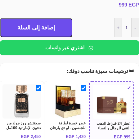
999
EGP
إضافة إلى السلة
+
-
اشتري عبر واتساب
👑 ترشيحات مميزة تناسب ذوقك:
✓
عطر خمرة لطافة
سجنتشر روز جولد من
عطر 24 قيراط الذهب
للجنسين - او دي بارفان
دخون الإماراتية 100مل
النقي للرجال والنساء
100 مل من لطافة
Signature rose gold
من لطافة - 100 مل
EGP
2,450
EGP
1,420
EGP
999
perfume
Lattafa khamrah
LATTAFA 24 CARAT