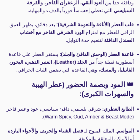
ودافئة جداً من
العود النقي، الزعفران الفاخر، والقرفة
السبايسي
التي تعطي إحساساً فورياً بالدفء والمهابة.
قلب العطر (الأناقة والنعومة الشرقية):
بعد دقائق، يظهر العمق
الراقي للعطر مع امتزاج
الورد الشرقي الفاخر مع أخشاب
الصندل الدافئة
لتنعيم حدة التوابل.
قاعدة العطر (الوحش الدافئ والجلد):
يستقر العطر على قاعدة
أسطورية ثقيلة جداً من
الجلد (Leather)، العنبر الذهبي، البخور،
الفانيليا، والمسك
، وهي القاعدة التي تضمن الثبات الخرافي.
👑 المود وبصمة الحضور (عطر الهيبة
والسهرات الكبرى):
الطابع العطري:
شرقي بلسمي، دافئ سبايسي، عود وعنبر فاخر
(Warm Spicy, Oud, Amber & Beast Mode).
المواسم:
الملك المتوج لـ
فصل الشتاء والخريف والأجواء الباردة
أو الأماكن المغلقة والمكيفة.