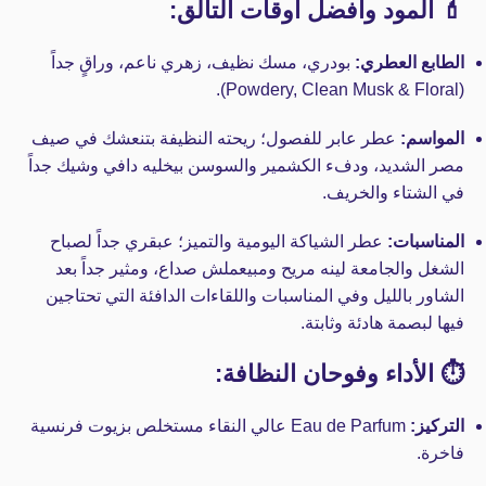
💄 المود وأفضل أوقات التألق:
الطابع العطري:
بودري، مسك نظيف، زهري ناعم، وراقٍ جداً
(Powdery, Clean Musk & Floral).
المواسم:
عطر عابر للفصول؛ ريحته النظيفة بتنعشك في صيف
مصر الشديد، ودفء الكشمير والسوسن بيخليه دافي وشيك جداً
في الشتاء والخريف.
المناسبات:
عطر الشياكة اليومية والتميز؛ عبقري جداً لصباح
الشغل والجامعة لينه مريح ومبيعملش صداع، ومثير جداً بعد
الشاور بالليل وفي المناسبات واللقاءات الدافئة التي تحتاجين
فيها لبصمة هادئة وثابتة.
⏱️ الأداء وفوحان النظافة:
التركيز:
Eau de Parfum عالي النقاء مستخلص بزيوت فرنسية
فاخرة.