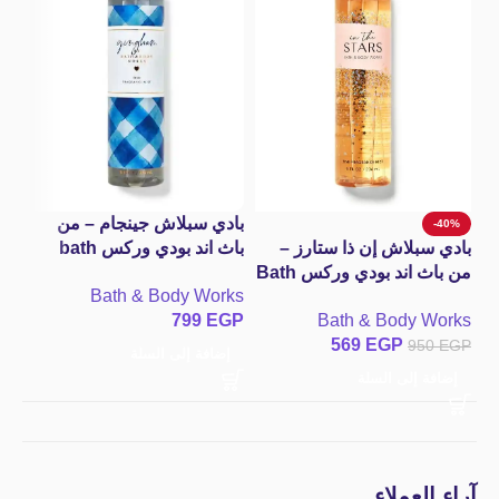
%
غي
ج
سو
بادي سبلاش جينجام – من
-40%
100
بادي سبلاش إن ذا ستارز –
باث اند بودي وركس bath
من باث اند بودي وركس Bath
and body works
سو
Bath & Body Works
Gingham Fine Fragrance
and Body Works In The
799
EGP
Bath & Body Works
Mist
Stars Fine Fragrance Mist
GP
569
EGP
950
EGP
إضافة إلى السلة
ق
إضافة إلى السلة
آراء العملاء