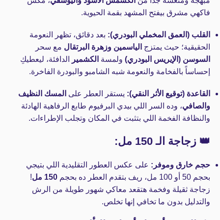
مبهجة ومنعشة جداً من
الكشمش الأسود واليوسفي
، مكس
فاكهي مشرق بيفتح المشهد بقمة الحيوية.
القلب (العمق المخملي البودري):
بعد دقائق، تظهر النعومة
الحقيقية؛ حيث يمتزج
الياسمين وزهرة البرتقال
مع سحر
السوسن (الإيريس البودري)
ولمسة
الكشمير
الدافئة، ليعطيكِ
إحساساً بالفخامة والنعومة شبه الشامبو والبودرة الفاخرة.
القاعدة (توقيع الأثر النقي):
يستقر العطر على
المسك النظيف
والصافي
، وده السر اللي بيدي البرفيوم طابع الرفاهية الهادئة
والنظافة الفخمة اللي بتثبت في المكان وتجلب الإطراءات.
👑 زجاجة الـ 150 مل:
حجم خارق وموفر:
على عكس العطور التقليدية اللي بتيجي
بحجم 50 أو 100 مل، ريف بتقدم العطر ده بحجم
150 مل
!
زجاجة ثقيلة وفخمة هتقعد معاكي شهور طويلة من الرش
والتدليل بدون ما تخافي إنها تخلص.