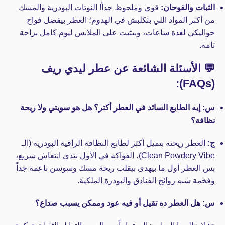
الثبات والفوحان:
قوي وملحوظ جداً! النوتات البودرية والمسك
من أكتر المواد اللي بتكلبش في الهدوم؛ العطر بيفضل فواح
حواليكي لعدة ساعات، وبيثبت على الملابس ليوم كامل براحة
تامة.
💬 الأسئلة الشائعة عن عطر ليدي ريف
(FAQs):
س: إيه الطابع السائد في العطر أكتر؟ هل هو سويتي ولا ريحة
نظافة؟
ج:
العطر ريحته بتميل أكتر لطابع النظافة الراقية البودرية (الـ
Clean Powdery Vibe)، الفواكه في الأول بتدي انتعاش سريع،
بس العطر أول ما بيهدى بيقلب ريحة مسك وسوسن ناعمة جداً
وفخمة شبه روائح الفنادق والبودرة الملكية.
س: هل العطر ده تقيل أو فيه عود وممكن يسبب صداع؟