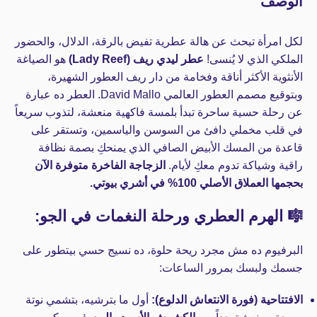
الوصف
لكل امرأة تبحث عن هالة عطرية تفيض بالرقة، الدلال، والحضور
الملكي الذي لا يُنسى!
عطر ليدي ريف (Lady Reef)
هو الصياغة
الأنثوية الأكثر أناقة وفخامة من دار ريف العطور الشهيرة،
وبتوقيع مصمم العطور العالمي
David Mallo
. العطر ده عبارة
عن رحلة حسية ساحرة تبدأ بلمسة فاكهية منعشة، لتذوب سريعاً
في قلب مخملي دافئ من السوسن والياسمين، وتستقر على
قاعدة من المسك الأبيض الصافي الذي يمنحكِ بصمة نظافة
راقية وشياكة تدوم معكِ لأيام.
الزجاجة الفاخرة متوفرة الآن
بحجمها العملاق الأصلي 100% في أشري بيوتي.
🎼 الهرم العطري ورحلة النغمات في الجو:
البرفيوم ده مش مجرد ريحة حلوة، ده نسيج حسي بيتطور على
جسمك ولبسك بمرور الساعات:
الافتتاحية (فورة الانتعاش الدلوع):
أول ما بترشيه، بتشمي نوتة