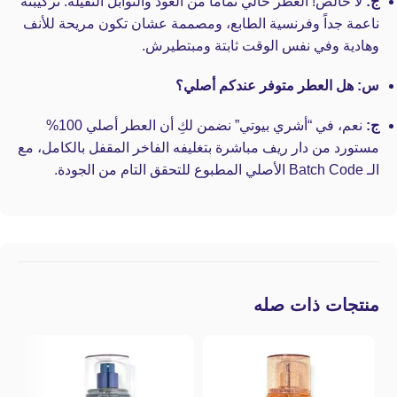
ج:
لا خالص! العطر خالي تماماً من العود والتوابل الثقيلة. تركيبته
ناعمة جداً وفرنسية الطابع، ومصممة عشان تكون مريحة للأنف
وهادية وفي نفس الوقت ثابتة ومبتطيرش.
س: هل العطر متوفر عندكم أصلي؟
ج:
نعم، في “أشري بيوتي” نضمن لكِ أن العطر أصلي 100%
مستورد من دار ريف مباشرة بتغليفه الفاخر المقفل بالكامل، مع
الـ Batch Code الأصلي المطبوع للتحقق التام من الجودة.
منتجات ذات صله