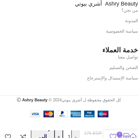
Ashry Beauty أشري بيوتي
من نحن؟
المدونة
سياسة الخصوصية
خدمة العملاء
تواصل معنا
الشحن والتسليم
سياسة الإستبدال والإسترجاع
كل الحقوق محفوظة ل أشري بيوتي2024 ©
Ashry Beauty
غسول
ارجنتو
إضافة
كلير
175
EGP
0
إلى
للبشرة
-
+