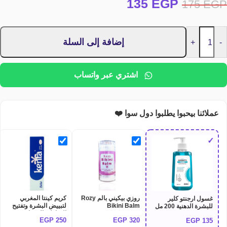
135
EGP
175
EGP
إضافة إلى السلة
+
-
اشتري عبر واتساب
عملائنا بيحبوا يطلبوا دول سوا ❤️
✓
روزي بيكيني بالم Rozy
كريم كينتا المغربي
غسول ارجنتو كلير
Bikini Balm
لتبييض البشرة وتفتيح
للبشرة الدهنية 200 مل
المناطق الحساسة 30
EGP
250
EGP
320
EGP
135
جرام - Kenta