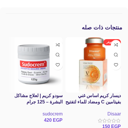
منتجات ذات صله
غير متوفر
%
ديسار كريم اساس غني
سودو كريم | لعلاج مشاكل
بفيتامين C ومضاد للماء لتفتيح
البشرة – 125 جرام
البشرة – 50جم
Sudocrem Antiseptic
كو
sudocrem
Disaar
Healing Eczema
420
EGP
Woundsm
in
150
EGP