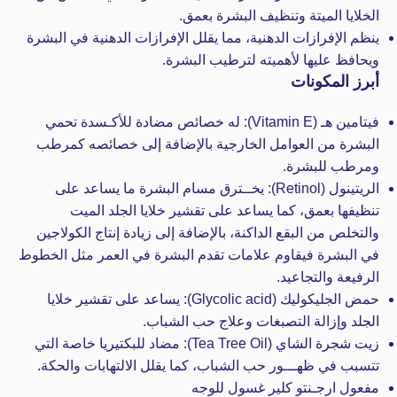
الخلايا الميتة وتنظيف البشرة بعمق.
ينظم الإفرازات الدهنية، مما يقلل الإفرازات الدهنية في البشرة
ويحافظ عليها لأهميته لترطيب البشرة.
أبرز المكونات
فيتامين هـ (Vitamin E):
له خصائص مضادة للأكـسدة تحمي
البشرة من العوامل الخارجية بالإضافة إلى خصائصه كمرطب
ومرطب للبشرة.
الريتينول (Retinol):
يخــترق مسام البشرة ما يساعد على
تنظيفها بعمق، كما يساعد على تقشير خلايا الجلد الميت
والتخلص من البقع الداكنة، بالإضافة إلى زيادة إنتاج الكولاجين
في البشرة فيقاوم علامات تقدم البشرة في العمر مثل الخطوط
الرفيعة والتجاعيد.
حمض الجليكوليك (Glycolic acid):
يساعد على تقشير خلايا
الجلد وإزالة التصبغات وعلاج حب الشباب.
زيت شجرة الشاي (Tea Tree Oil):
مضاد للبكتيريا خاصة التي
تتسبب في ظهـــور حب الشباب، كما يقلل الالتهابات والحكة.
مفعول ارجـنتو كلير غسول للوجه