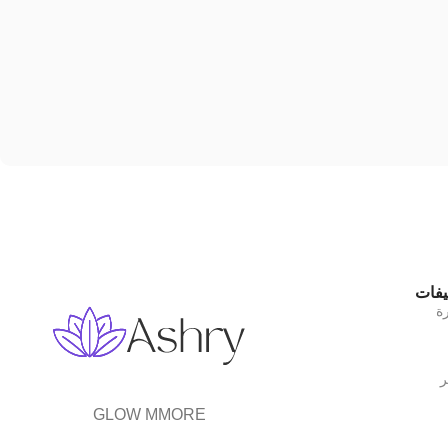
يفات
رة
ر
GLOW MMORE