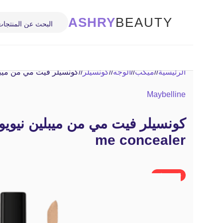
ASHRY
BEAUTY
الرئيسية
/
ميكب
/
الوجه
/
كونسيلر
/
كونسيلر فيت مي من ميبلين نيويورك ncealer
Maybelline
me concealer
غير متوفر