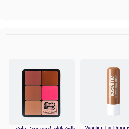
Vaseline Lip Thera
باليت بلاشر كريمي و بودر مايت
بر