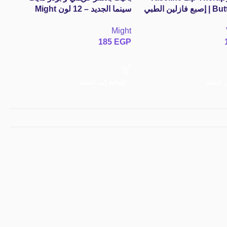
Butter Stick | إصبع فازلين الطبي
سينما الجديد – 12 لون Might
سك
لشفايف بزبدة الكاكاو
Cinema
– 22 م
ne
Might
P
185
EGP
ى السلة
إضافة إلى السلة