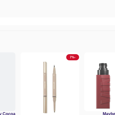
-7%
py Cocoa
Maybe