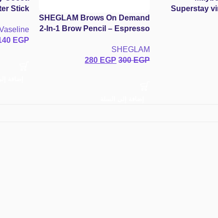
Superstay vin
SHEGLAM Brows On Demand
المعالج ل
2-In-1 Brow Pencil – Espresso
Vaseline
وفيتامين E
قلم حواجب شيجلام Brows On
140
EGP
SHEGLAM
Demand 2-In-1 – درجة إسبراسو
280
EGP
300
EGP
(Espresso)
إضافة إل
إضافة إلى السلة