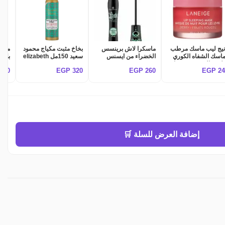
نيج ليب ماسك مرطب
ماسكرا لاش برينسس
بخاخ مثبت مكياج محمود
اسك الشفاه الكوري
الخضراء من ايسنس
سعيد 150مل elizabeth
بخلاصة التوت - 20 جرام
Essence Lash
helen makeup fixer
ara
310
EGP
320
EGP
260
EGP
2
spray
Princess False Lash
laneige lip ma
Effect Mascara -
Black
إضافة العرض للسلة 🛒