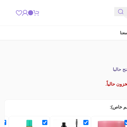
عنا
 حاليا
زون حالياً.
م خاص):