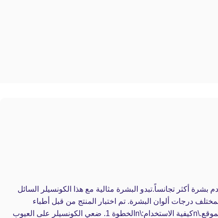
بشرة أكثر تجانساً.تبدو البشرة مثالية مع هذا الكونسيلر السائل
مختلف درجات ألوان البشرة. تم اختبار المنتج من قبل أطباء
الجلدية. خضع لاختبارات أطباء العيون. تركيبة لا تسبب انسداد المسام. خال من العطور قد يكون التغليف مختلفًا عما طلبته على الموقع.\nكيفية الاستخدام:\nالخطوة 1. ضعي الكونسيلر على العيوب