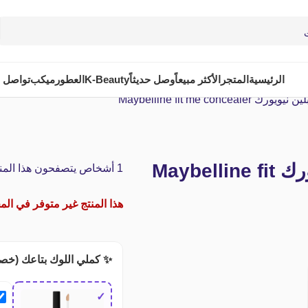
الرئيسية
المتجر
الأكثر مبيعاً
وصل حديثاً
K-Beauty
العطور
ميكب
تواصل م
Maybelline fit me co
كونسيلر فيت مي من ميبلين نيويورك Maybelline fit
1
أشخاص يتصفحون هذا المنتج
هذا المنتج غير متوفر في المخ
✨ كملي اللوك بتاعك (خص
✓