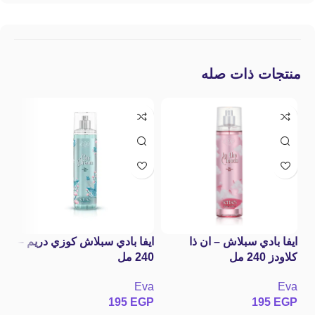
منتجات ذات صله
ايفا بادي سبلاش – ان ذا
ايفا بادي سبلاش كوزي دريم –
با
كلاودز 240 مل
240 مل
st
Eva
Eva
wa
195
EGP
195
EGP
GP