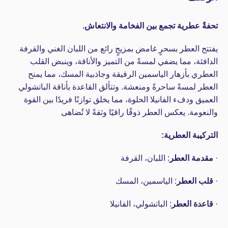
تحفةٌ عطرية تجمع بين الفخامة والانتعاش.
يفتتح العطر بسحرٍ غامض بمزيجٍ رائع من اللبان الغني والقرفة
الدافئة، مما يضفي لمسةً من التميز والأناقة، وينبض القلب
العطري بأزهار الياسمين الرقيقة وجاذبية المسك، مما يمنح
العطر لمسةً ساحرةً ومنعشة. وتتألق القاعدة بأناقة الباتشولي
العميق ودفء الفانيلا الحلوة، مما يخلق توازنًا فريدًا بين القوة
والنعومة. يعكس العطر ذوقًا راقيًا وثقةً لا تُضاهى
التركيبة العطرية:
·
مقدمة العطر
: اللبان، القرفة
·
قلب العطر
: الياسمين، المسك
·
قاعدة العطر
: الباتشولي، الفانيلا