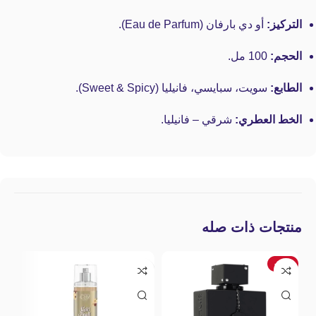
التركيز:
أو دي بارفان (Eau de Parfum).
الحجم:
100 مل.
الطابع:
سويت، سبايسي، فانيليا (Sweet & Spicy).
الخط العطري:
شرقي – فانيليا.
منتجات ذات صله
%
-19%