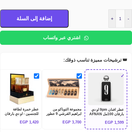
إضافة إلى السلة
+
-
اشتري عبر واتساب
👑 ترشيحات مميزة تناسب ذوقك:
✓
مجموعة التوباكو من
عطر خمرة لطافة
عطر افنان 9pm او دي
ابراهيم القرشي 9 عطور
للجنسين - او دي بارفان
بارفان 100مل AFNAN
IBRAQ TOBACCO
100 مل من لطافة
9PM EDP 100ML
EGP
1,420
EGP
3,700
EGP
1,599
Lattafa khamrah
COLLECTION
perfume