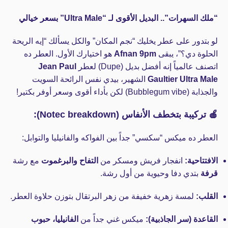
“ملك السهرات”.. البديل الأقوى لـ “Ultra Male” بسعر خيالي
لو بتدور على عطر يخليك “نجم المكان” والكل يسألك “إيه الريحة
الحلوة دي؟”، يبقى
Afnan 9pm
هو اختيارك الأول. العطر ده
اتصنف عالمياً إنه أفضل بديل (Dupe) لعطر
Jean Paul
Gaultier Ultra Male
الشهير، بيدي نفس الرائحة السويت
والجذابة (Bubblegum vibe) لكن بأداء أقوى وسعر أوفر بكتير!
🍎 تركيبة بتخطف الأنفاس (Notec breakdown):
العطر ده ميكس “سكسي” جداً بين الفواكه والفانيليا والتوابل:
الافتتاحية:
انفجار فريش ومسكر من
التفاح والبرغموت
مع رشة
قرفة
بتدي دفا وحيوية من أول رشة.
القلب:
لمسة زهرية خفيفة من زهر البرتقال بتوزن حلاوة العطر.
القاعدة (سر الجاذبية):
ميكس غني جداً من
الفانيليا، حبوب