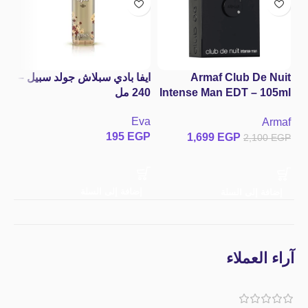
Armaf Club De Nuit
ايفا بادي سبلاش جولد سبيل –
باد
Intense Man EDT – 105ml
240 مل
عطر كلوب دي نوي انتنس
 A
Eva
ks
Armaf
مان من أرماف – ملك
ne
195
EGP
1,699
EGP
GP
2,100
EGP
الإطراءات والفوحان
st
الأسطوري للرجال
إضافة إلى السلة
إضافة إلى السلة
إ
آراء العملاء