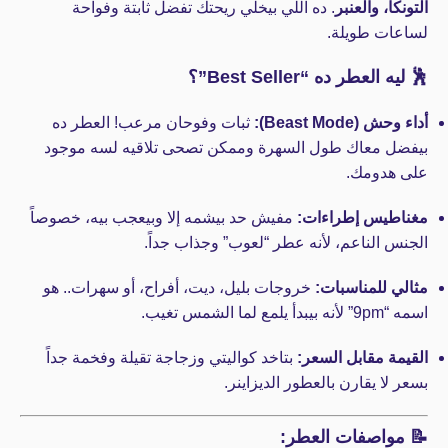
التونكا، والعنبر
. ده اللي بيخلي ريحتك تفضل ثابتة وفواحة
لساعات طويلة.
🕺 ليه العطر ده “Best Seller”؟
أداء وحش (Beast Mode):
ثبات وفوحان مرعب! العطر ده
بيفضل معاك طول السهرة وممكن تصحى تلاقيه لسه موجود
على هدومك.
مغناطيس إطراءات:
مفيش حد بيشمه إلا وبيعجب بيه، خصوصاً
الجنس الناعم، لأنه عطر “لعوب” وجذاب جداً.
مثالي للمناسبات:
خروجات بليل، ديت، أفراح، أو سهرات.. هو
اسمه “9pm” لأنه بيبدأ يلمع لما الشمس تغيب.
القيمة مقابل السعر:
بتاخد كواليتي وزجاجة تقيلة وفخمة جداً
بسعر لا يقارن بالعطور الديزاينر.
📝 مواصفات العطر: