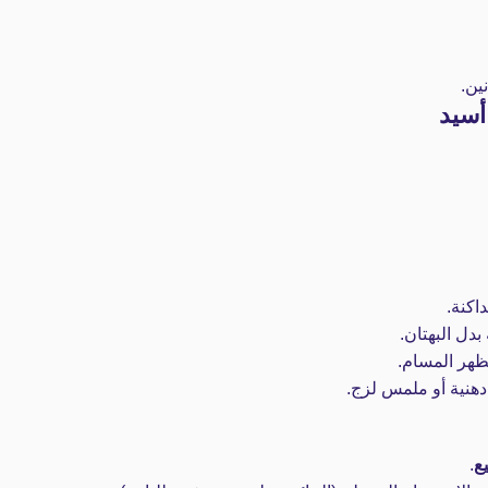
ين.
اكنة.
بدل البهتان.
هر المسام.
هنية أو ملمس لزج.
.