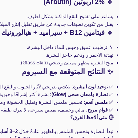
🔹 2% أربوتين (Arbutin)
يساعد على تفتيح البقع الداكنة بشكل لطيف.
يقلل من تكوين تصبغات جديدة عن طريق تقليل إنتاج الميلان
🔹 فيتامين B12 + سيراميد + هيالورونيك أسيد
💧 ترطيب عميق وحبس للماء داخل البشرة.
تهدئة الاحمرار ودعم حاجز البشرة.
منح البشرة مظهر ممتلئ وصحي (Glass Skin).
✨ النتائج المتوقعة مع السيروم
✅
توحيد لون البشرة:
تلاشي تدريجي لآثار الحبوب والبقع الد
✅
نضارة ولمعان صحي (Glow):
بشرة أكثر إشراقًا وحيوية 
✅
ملمس أنعم:
تحسين ملمس البشرة وتقليل الخشونة ومظ
✅
قوام مريح:
مائي وخفيف، يمتص بسرعة، لا يترك طبقة د
⏱ متى ألاحظ الفرق؟
تبدأ النضارة وتحسن الملمس بالظهور عادةً خلال
2–3 أسابيع