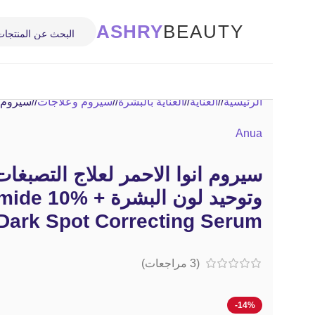
ASHRY
BEAUTY
الرئيسية
/
العناية
/
العناية بالبشرة
/
سيروم وعلاجات
/
سيروم انوا ال
Anua
سيروم انوا الاحمر لعلاج التصبغات 
وتوحيد لون البشرة 
Dark Spot Correcting Serum
(
3
مراجعات)
-14%