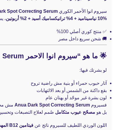
سيروم انوا الأحمر الكوري
rk Spot Correcting Serum
10% نياسيناميد + 4% ترانيكساميك أسيد + 2% أربوتين
، ي
✅ منتج كوري أصلي 100%
🚚 شحن سريع داخل مصر
🌟 ما هو “سيروم انوا الاحمر Anua Niacinamide 10% + TXA 4% Dark Spot Correcting Serum”؟
لو بشرتك فيها:
آثار حبوب حمراء أو بنية مش راضية تروح
بقع داكنة من الشمس أو بعد الالتهابات
لون بشرة غير موحّد أو بهتان عام
فسيروم
Anua Dark Spot Correcting Serum
مش مجرد
بل هو
مصحّح عيوب متكامل
صُمم لعلاج التصبغات وتحسين
اللون الوردي اللطيف للسيروم ناتج عن
فيتامين B12 المهدئ للبشرة