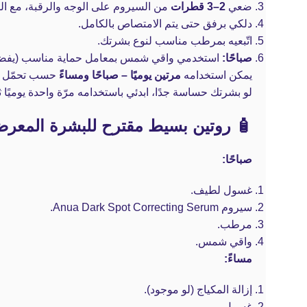
ضعي
2–3 قطرات
من السيروم على الوجه والرقبة، مع الت
دلكي برفق حتى يتم الامتصاص بالكامل.
اتّبعيه بمرطب مناسب لنوع بشرتك.
صباحًا:
استخدمي واقي شمس بمعامل حماية مناسب (يفضل SPF 50+) لحماية البشرة ومنع عودة التصب
يمكن استخدامه
مرتين يوميًا – صباحًا ومساءً
حسب تحمّل ب
لو بشرتك حساسة جدًا، ابدئي باستخدامه مرّة واحدة يوميًا ث
🧴 روتين بسيط مقترح للبشرة المعرض
صباحًا:
غسول لطيف.
سيروم Anua Dark Spot Correcting Serum.
مرطب.
واقي شمس.
مساءً:
إزالة المكياج (لو موجود).
غسول.