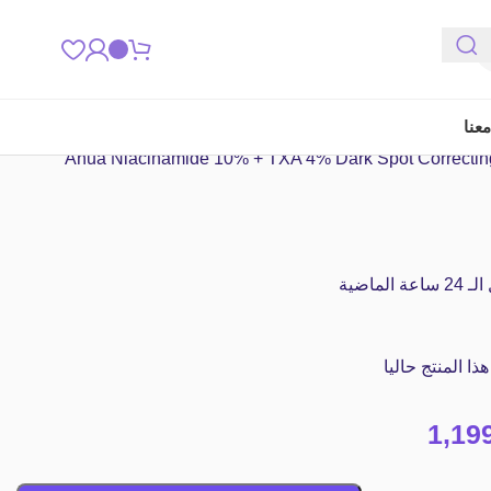
عنا
لماضية
 المنتج حاليا
1,19