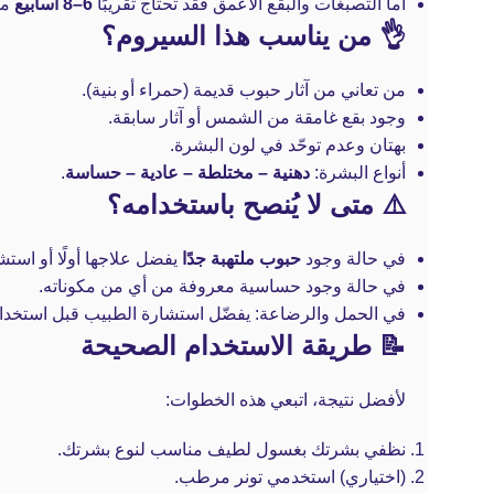
أما التصبغات والبقع الأعمق فقد تحتاج تقريبًا
6–8 أسابيع
من
👌 من يناسب هذا السيروم؟
من تعاني من آثار حبوب قديمة (حمراء أو بنية).
وجود بقع غامقة من الشمس أو آثار سابقة.
بهتان وعدم توحّد في لون البشرة.
أنواع البشرة:
دهنية – مختلطة – عادية – حساسة
.
⚠️ متى لا يُنصح باستخدامه؟
في حالة وجود
حبوب ملتهبة جدًا
يفضل علاجها أولًا أو است
في حالة وجود حساسية معروفة من أي من مكوناته.
في الحمل والرضاعة: يفضّل استشارة الطبيب قبل استخدام
📝 طريقة الاستخدام الصحيحة
لأفضل نتيجة، اتبعي هذه الخطوات:
نظفي بشرتك بغسول لطيف مناسب لنوع بشرتك.
(اختياري) استخدمي تونر مرطب.