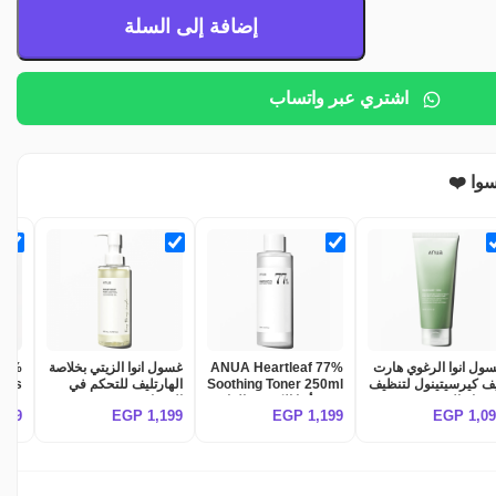
إضافة إلى السلة
اشتري عبر واتساب
سوا ❤️
ول انوا الرغوي هارت
ANUA Heartleaf 77%
غسول انوا الزيتي بخلاصة
 77%
ف كيرسيتينول لتنظيف
Soothing Toner 250ml
الهارتليف للتحكم في
المسام العميق Anua
| تونر أنوا الكوري بالهارت
المسام – ANUA
قطن 
,199
EGP
1,199
EGP
1,199
EGP
1,0
Heartleaf Quercetin
ليف 77% لتهدئة البشرة
Heartleaf Pore
Pore Deep Cleansi
المتهيجّة وعلاج الحبوب
Control Cleansing Oil
المس
Foa
اللط