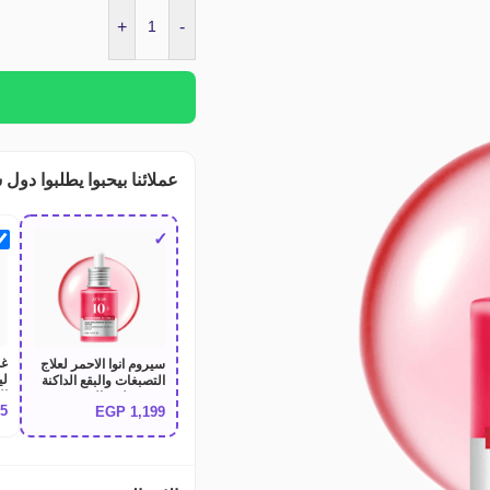
+
-
عملائنا بيحبوا يطلبوا دول 
✓
غس
سيروم انوا الاحمر لعلاج
لي
التصبغات والبقع الداكنة
وتوحيد لون البشرة
95
EGP
1,199
ol
Anua Niacinamide
ng
10% + TXA 4% Dark
m
Spot Correcting
Serum