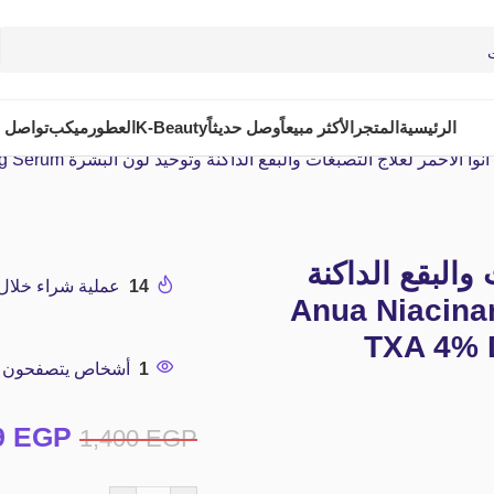
الرئيسية
المتجر
الأكثر مبيعاً
وصل حديثاً
K-Beauty
العطور
ميكب
تواصل م
احمر لعلاج التصبغات والبقع الداكنة وتوحيد لون البشرة Anua Niacinamide 10% + TXA 4% Dark Spot Correcting Serum
والبقع الداكنة
14
عملية شراء خلال الـ 24 ساعة ا
Anua Niacinamide 10% +
TXA 4% 
1
أشخاص يتصفحون هذا
9
EGP
1,400
EGP