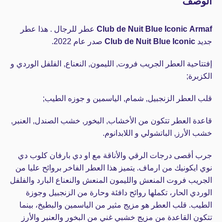
الوصف
Armaf
Club de Nuit Blue Iconic
عطر للرجال . هذا عطر
جديد
Club de Nuit Blue Iconic
صدر عام 2022.
إفتتاحية العطر الجريب فروت, الليمون, النعناع, الفلفل الوردي و
الكزبرة;
قلب العطر الزنجبيل, شمام, الياسمين و جوزه الطيب;
قاعدة العطر تتكون من الأخشاب, البخور, خشب الصندل, العنبر,
خشب الأرز, الباتشولي و اللابدانوم.
جرب أقصى درجات الرقي والأناقة مع او دي بارفان كلوب دي
نوي ايكونيك من ارماف. يتميز هذا العطر الفاخر بروائح عليا من
الجريب فروت المنعش والليمون المنعش والنعناع البارد والفلفل
الوردي الحار، تكملها روائح دافئة وحارة من الزنجبيل وجوزة
الطيب. قلب العطر هو مزيج مثير من الياسمين والبطيخ، بينما
تتكون القاعدة من مزيج خشبي غني من البخور والعنبر والأرز