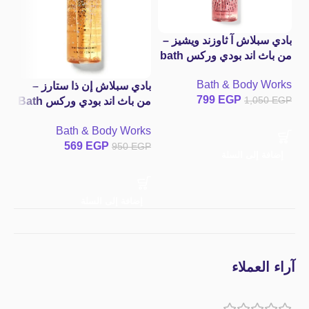
بادي سبلاش آ ثاوزند ويشيز –
باد
من باث اند بودي وركس bath
ra
and body works A
wa
Bath & Body Works
Thousand Wishes Fine
بادي سبلاش إن ذا ستارز –
GP
799
EGP
1,050
EGP
Fragrance Mist
من باث اند بودي وركس Bath
and Body Works In The
Bath & Body Works
Stars Fine Fragrance Mist
569
EGP
950
EGP
إضافة إلى السلة
إ
إضافة إلى السلة
آراء العملاء