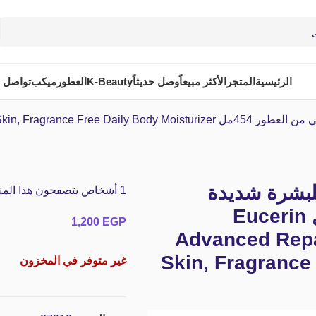
الرئيسية
المتجر
الأكثر مبيعاً
وصل حديثاً
K-Beauty
العطور
ميكب
تواصل م
Eucerin Advanced Repair Body Cr
للبشرة شديدة
1
أشخاص يتصفحون هذا المنتج
الجفاف خالي من العطور 454مل Eucerin
1,200
EGP
Advanced Repa
Skin, Fragrance
غير متوفر في المخزون