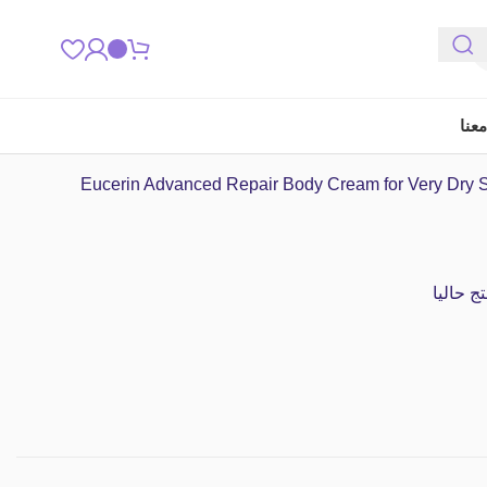
عنا
 حاليا