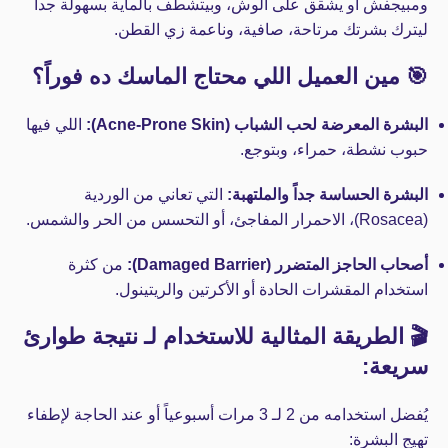
ومبيجفش أو يشقق على الوش، وبيتشطف بالماية بسهولة جداً
ليترك بشرتك مرتاحة، صافية، وناعمة زي القطن.
🎯 مين العميل اللي محتاج الماسك ده فوراً؟
البشرة المعرضة لحب الشباب (Acne-Prone Skin):
اللي فيها
حبوب نشطة، حمراء، وبتوجع.
البشرة الحساسة جداً والملتهبة:
التي تعاني من الوردية
(Rosacea)، الاحمرار المفاجئ، أو التحسس من الحر والشمس.
أصحاب الحاجز المتضرر (Damaged Barrier):
من كثرة
استخدام المقشرات الحادة أو الأكرتين والريتينول.
🎬 الطريقة المثالية للاستخدام لـ نتيجة طوارئ
سريعة:
يُفضل استخدامه من 2 لـ 3 مرات أسبوعياً أو عند الحاجة لإطفاء
تهيج البشرة: