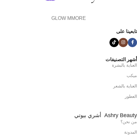
GLOW MMORE
تابعينا على
أشهر التصنيفات
العناية بالبشرة
ميكب
العناية بالشعر
العطور
Ashry Beauty أشري بيوتي
من نحن؟
المدونة