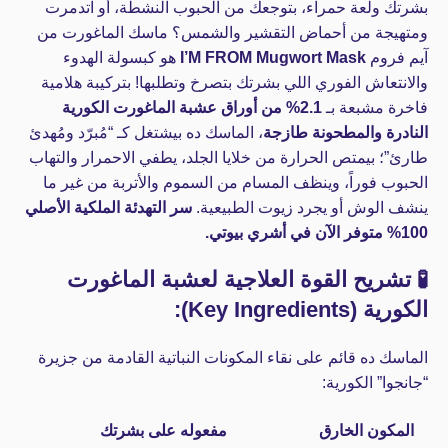
بشرتك ولعة حمراء، بتوجعك من الحبوب النشطة، أو اتدمرت
ومتهيجة من أحماض التقشير والشمس؟ ماسك الماغورت من
آيم فروم
I’M FROM Mugwort Mask
هو كبسولة الهدوء
والانتعاش الفوري اللي بشرتك بتصرخ وتطلبها! بتركيبة هلامية
فاخرة مشبعة بـ
2.1% من أوراق عشبة الماغورت الكورية
النادرة والمطحونة طازجة
، الماسك ده بيشتغل كـ “مُبرّد ومُهدئ
طارئ”؛ بيمتص الحرارة من خلايا الجلد، يطفي الاحمرار والتهاب
الحبوب فوراً، وينظف المسام من السموم والأتربة من غير ما
ينشف الوش أو يجرد زيوت الطبيعية.
سر التهدئة الملكية الأصلي
100% متوفر الآن في أشري بيوتي.
🧪 تشريح القوة العلاجية لعشبة الماغورت
الكورية (Key Ingredients):
الماسك ده قائم على نقاء المكونات النباتية القادمة من جزيرة
“جانجوا” الكورية:
المكون الخارق
مفعوله على بشرتك