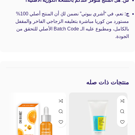
س: هل المنتج متوفر عندكم بالنسخة الكورية الأصلية؟
ج:
نعم، في “أشري بيوتي” نضمن لكِ أن المنتج أصلي 100%
مستورد من كوريا مباشرة بتغليفه الزجاجي الفاخر والمقفل
بالكامل، ومطبوع عليه الـ Batch Code الأصلي للتحقق من
الجودة.
منتجات ذات صله
غي