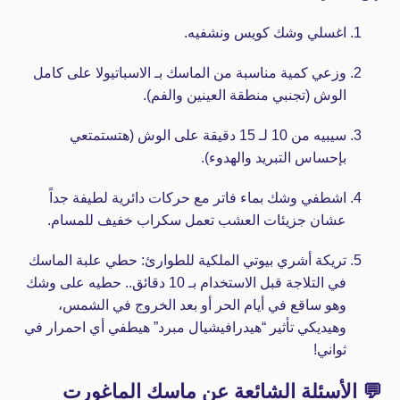
اغسلي وشك كويس ونشفيه.
وزعي كمية مناسبة من الماسك بـ الاسباتيولا على كامل
الوش (تجنبي منطقة العينين والفم).
سيبيه من 10 لـ 15 دقيقة على الوش (هتستمتعي
بإحساس التبريد والهدوء).
اشطفي وشك بماء فاتر مع حركات دائرية لطيفة جداً
عشان جزيئات العشب تعمل سكراب خفيف للمسام.
تريكة أشري بيوتي الملكية للطوارئ:
حطي علبة الماسك
في التلاجة قبل الاستخدام بـ 10 دقائق.. حطيه على وشك
وهو ساقع في أيام الحر أو بعد الخروج في الشمس،
وهيديكي تأثير “هيدرافيشيال مبرد” هيطفي أي احمرار في
ثواني!
💬 الأسئلة الشائعة عن ماسك الماغورت