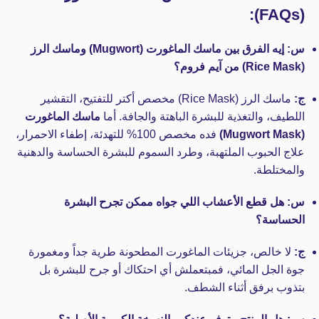
(FAQs):
س: إيه الفرق بين ماسك الماغورت (Mugwort) وماسك الرز
(Rice Mask) من آيم فروم؟
ج:
ماسك الرز (Rice Mask) مخصص أكتر للتفتيح، التقشير
اللطيف، والتغذية للبشرة الباهتة والجافة. أما
ماسك الماغورت
(Mugwort Mask)
فده مخصص 100% للتهدئة، إطفاء الاحمرار،
علاج الحبوب الملتهبة، وطرد السموم للبشرة الحساسة والدهنية
والمختلطة.
س: هل قطع الأعشاب اللي جواه ممكن تجرح البشرة
الحساسة؟
ج:
لا خالص، جزيئات الماغورت المطحونة طرية جداً ومغمورة
جوة الجل المائي، فمبتعملش أي احتكاك أو جرح للبشرة بل
بتذوب برفق أثناء الشطف.