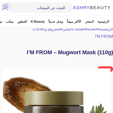
ASHRY
BEAUTY
الرئيسية
المتجر
الأكثر مبيعاً
وصل حديثاً
K-Beauty
العطور
ميكب
تو
الرئيسية
/
العناية
/
العناية بالبشرة
/
سيروم وعلاجات
I'M FROM
I’M FROM – Mugwort Mask (110g)
غير متوفر