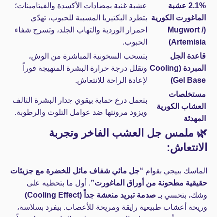
2.1% عشبة
عشبة غنية بمضادات الأكسدة والفيتامينات؛
الماغورت الكورية
بتطرد البكتيريا المسببة للحبوب، تهدّي
(Mugwort /
احمرار الوردية والتهاب الجلد، وتسرح شفاء
Artemisia)
الحبوب.
قاعدة الجل
بتسحب السخونية المباشرة من الوش،
المبردة (Cooling
وتقلل درجة حرارة البشرة المتهيجة فوراً
Gel Base)
لإعادة الراحة للانتعاش.
مستخلصات
بتعمل درع حماية بيقوي جدار البشرة التالف
العشاب الكورية
ويزود مرونتها ضد عوامل التلوث والرطوبة.
المهدئة
🌿 ملمس جل العشب الفاخر وتجربة
الانتعاش:
الماسك بييجي بقوام
“جل مائي شفاف مائل للخضرة مع جزيئات
حقيقية مطحونة من أوراق الماغورت”
. أول ما بتحطيه على
وشك، بتحسي بـ
صدمة تبريد منعشة جداً (Cooling Effect)
وريحة أعشاب طبيعية رايقة ومريحة للأعصاب. بيفرد بسلاسة،