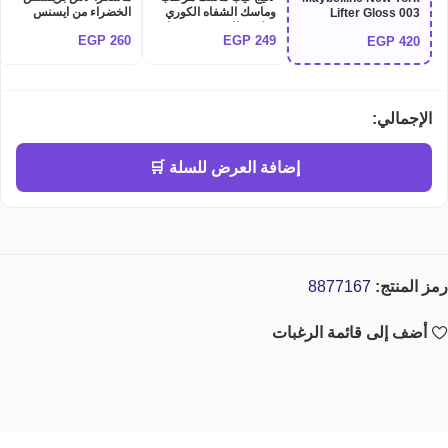
وماسك الشفاه الكوري
الخضراء من ايسنس
Lifter Gloss 003
بخلاصة التوت - 20 جرام
Essence Lash
MOON
EGP
260
EGP
249
EGP
420
Princess False Lash
laneige lip mask
Effect Mascara -
Black
الإجمالي:
إضافة العرض للسلة 🛒
رمز المنتج:
8877167
أضف إلى قائمة الرغبات