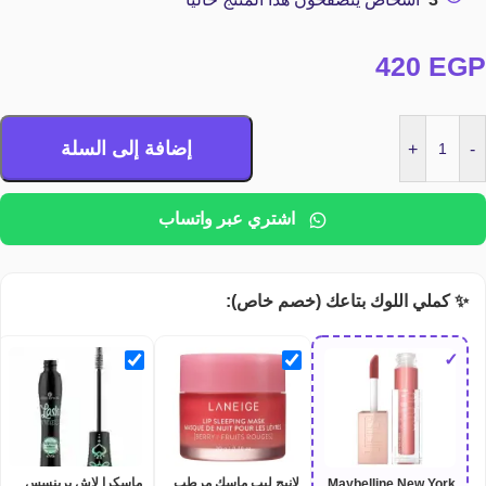
420
EGP
إضافة إلى السلة
+
-
اشتري عبر واتساب
✨ كملي اللوك بتاعك (خصم خاص):
✓
لانيج ليب ماسك مرطب
ماسكرا لاش برينسس
Maybelline New York