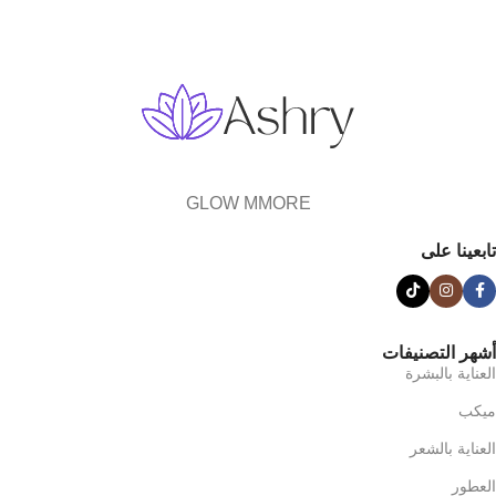
GLOW MMORE
تابعينا على
أشهر التصنيفات
العناية بالبشرة
ميكب
العناية بالشعر
العطور