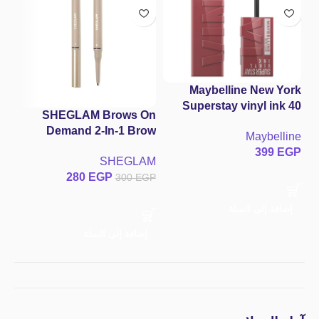
py
Maybelline New York
Superstay vinyl ink 40
SHEGLAM Brows On
witty
فاز
Demand 2-In-1 Brow
ne
Maybelline
للش
Pencil – Espresso قلم
GP
399
EGP
وفي
SHEGLAM
حواجب شيجلام Brows On
280
EGP
300
EGP
Demand 2-In-1 – درجة
إسبراسو (Espresso)
إضافة إلى السلة
إ
إضافة إلى السلة