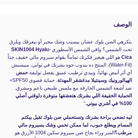
الوصف
بتكرهي الصن بلوك عشان بيسيب وشك مجير أو بيعرقك ويلزق
تحت الشمس؟ واقي الشمس الأسطوري
SKIN1004 Hyalu-
Cica
هو اللي هيغير فكرتك تماماً! بقوام سيروم مائي خفيف جداً
(Water-Fit)، المنتج ده بيدوب جوه بشرتك في ثواني، مبيسبش
أي أثر أبيض نهائياً، وبيدي ترطيب عميق بفضل توليفة
حمض
الهيالورونيك وسينتيلا مدغشقر المهدئة
. حماية قصوى SPF50+
ضد أشعة الشمس الحارقة مع ملمس طبيعي ناعم ومشرق.
الحماية الخفيفة اللي بشرتك هتعشقها متوفرة دلوقتي أصلي
100% في أشري بيوتي.
“
ليه تضحي براحة بشرتك وتستحملي صن بلوك تقيل بيكتم
المسام ويطلع حبوب، لما ممكن تحمي وشك بسيروم مائي
مرطب؟
السر وراء نجاح صن سيروم سكين 1004 الأزرق هو