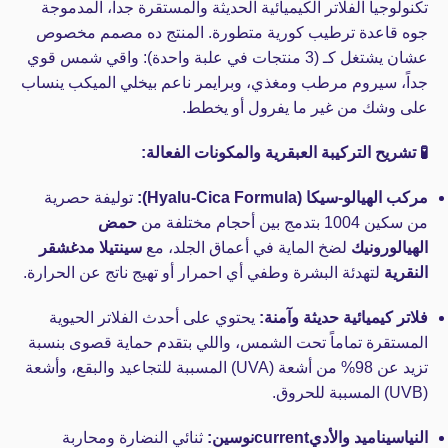
تكنولوجيا الفلاتر الكيميائية الحديثة والمستقرة جداً، المدموجة
جوه قاعدة ترطيب كورية متطورة. المنتج ده مصمم مخصوص
عشان يشتغل كـ (3 منتجات في علبة واحدة): واقي شمس قوي
جداً، سيروم مرطب ومغذي، وبرايمر ناعم بيخلي الميكب ينساب
على وشك من غير ما يفرول أو يخطط.
🧪 تشريح التركيبة العبقرية والمكونات الفعالة:
مركب الهيالو-سيكا (Hyalu-Cica Formula):
توليفة حصرية
من سكين 1004 بتدمج بين أحجام مختلفة من
حمض
الهيالورونيك
لضخ الماية في أعماق الجلد، مع
سينتيلا مدغشقر
النقرية
لتهدئة البشرة وطفي أي احمرار أو تهيج ناتج عن الحرارة.
فلاتر كيميائية حديثة وآمنة:
يحتوي على أحدث الفلاتر الحيوية
المستقرة تماماً تحت الشمس، واللي بتقدم حماية قصوى بنسبة
تزيد عن 98% من أشعة (UVA) المسببة للتجاعيد والبقع، وأشعة
(UVB) المسببة للحروق.
النياسيناميد والأديcurrentنوسين:
ثنائي النضارة ومحاربة