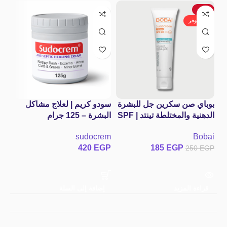
-26%
غير متوفر
بوباي صن سكرين جل للبشرة
سودو كريم | لعلاج مشاكل
سي
الدهنية والمختلطة تينتد | SPF
البشرة – 125 جرام
um
Sudocrem Antiseptic
80
el
sudocrem
Bobai
Healing Eczema
GP
420
EGP
185
EGP
250
EGP
Woundsm
قراءة المزيد
إضافة إلى السلة
إ