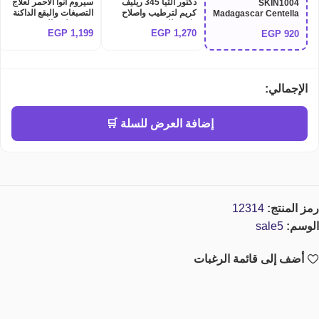
دكتور الثيا 345 ريليف
سيروم انوا الاحمر لعلاج
SKIN1004
كريم لترطيب واصلاح
التصبغات والبقع الداكنة
Madagascar Centella
مكثف للبشرة Dr althea
وتوحيد لون البشرة
Hyalu-Cica Water-Fit
EGP
1,199
EGP
1,270
EGP
920
Anua Niacinamide
345 relief cream
Sun Serum SPF50+
10% + TXA 4% Dark
PA++++ 50ml | صن
Spot Correcting
بلوك سكين 1004 الأزرق
Serum
السيروم المائي لترطيب
وحماية البشرة
الإجمالي:
إضافة العرض للسلة 🛒
رمز المنتج:
12314
الوسم:
sale5
أضف إلى قائمة الرغبات