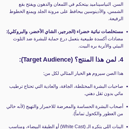
السن. النياسيناميد بيتحكم في اللمعان والدهون ويفتح بقع
الشمس، والأدينوسين بيحافظ على مرونة الجلد ويمنع الخطوط
الرفيعة.
مستخلصات نباتية خضراء (الجرجير، الشاي الأخضر، والبروكلي):
مضادات أكسدة طبيعية بتعمل درع حماية للبشرة ضد التلوث
البيئي والأتربة بره البيت.
4. لمن هذا المنتج؟ (Target Audience):
هذا الصن سيروم هو الخيار المثالي لكل من:
صاحبات البشرة المختلطة، الجافة، والعادية التي تحتاج ترطيب
مائي بدون ثقل دهني.
أصحاب البشرة الحساسة والمعرضة للاحمرار والتهيج (لأنه خالي
من العطور والكحول تماماً).
البنات اللي بتكره الـ (White Cast) أو الطبقة البيضاء، ومناسب