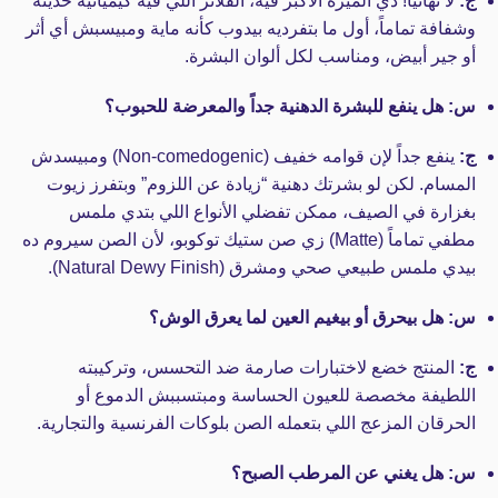
ج:
لا نهائياً! دي الميزة الأكبر فيه، الفلاتر اللي فيه كيميائية حديثة
وشفافة تماماً، أول ما بتفرديه بيدوب كأنه ماية ومبيسبش أي أثر
أو جير أبيض، ومناسب لكل ألوان البشرة.
س: هل ينفع للبشرة الدهنية جداً والمعرضة للحبوب؟
ج:
ينفع جداً لإن قوامه خفيف (Non-comedogenic) ومبيسدش
المسام. لكن لو بشرتك دهنية “زيادة عن اللزوم” وبتفرز زيوت
بغزارة في الصيف، ممكن تفضلي الأنواع اللي بتدي ملمس
مطفي تماماً (Matte) زي صن ستيك توكوبو، لأن الصن سيروم ده
بيدي ملمس طبيعي صحي ومشرق (Natural Dewy Finish).
س: هل بيحرق أو بيغيم العين لما يعرق الوش؟
ج:
المنتج خضع لاختبارات صارمة ضد التحسس، وتركيبته
اللطيفة مخصصة للعيون الحساسة ومبتسببش الدموع أو
الحرقان المزعج اللي بتعمله الصن بلوكات الفرنسية والتجارية.
س: هل يغني عن المرطب الصبح؟