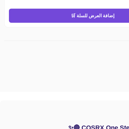
إضافة العرض للسلة 🛒
🔴✨