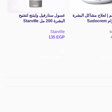
 | لعلاج مشاكل البشرة
غسول ستارفيل وايتنج لتفتيح
مر
– 125 جرام Sudocrem
البشرة 200 مل Starville
وا
Antiseptic Healin
whitening cleanser
سان
es
Starville
s
W
P
135
EGP
ى السلة
إضافة إلى السلة