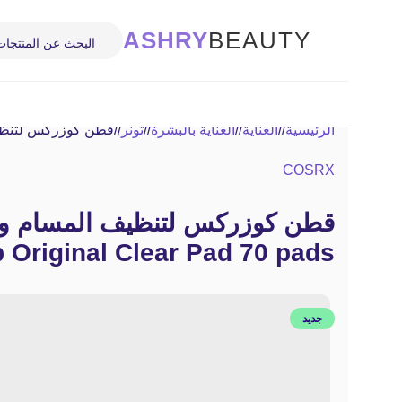
ASHRY
BEAUTY
الرئيسية
/
العناية
/
العناية بالبشرة
/
تونر
/
قطن كوزركس لتنظيف المسام وعلاج الح
COSRX
قطن كوزركس لتنظيف المسام وع
Original Clear Pad 70 pads
جديد