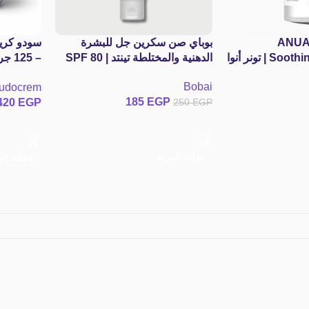
ANUA 
بوباي صن سكرين جل للبشرة
سودو كريم
Soothing Toner 250ml | تونر أنوا
الدهنية والمختلطة تينتد | SPF 80
الكوري بالهارت ليف 77% لتهدئة
g Eczema
Bobai
udocrem
وعلاج الحبوب
oundsm
185
EGP
420
EGP
250
EGP
قراءة المزيد
إضافة إل