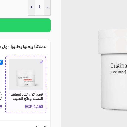
+
-
عملائنا بيحبوا يطلبوا دول 
✓
قطن كوزركس لتنظيف
كر
المسام وعلاج الحبوب
COSRX One Step
70
EGP
1,150
am
Original Clear Pad 70
pads