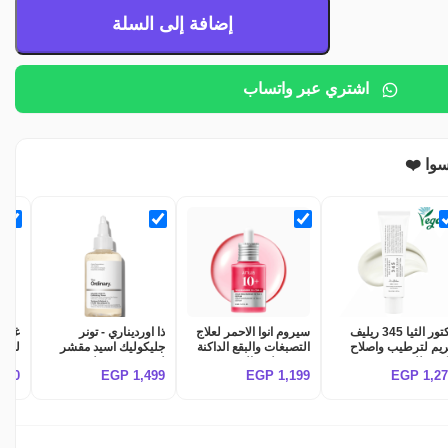
إضافة إلى السلة
اشتري عبر واتساب
سوا ❤️
دكتور الثيا 345 ريليف
سيروم انوا الاحمر لعلاج
ذا اورديناري - تونر
غسول
يم لترطيب واصلاح
التصبغات والبقع الداكنة
جليكوليك اسيد مقشر
لحب 
مكثف للبشرة Dr althea
وتوحيد لون البشرة
لتفتيح وتوحيد لون
,250
EGP
1,499
EGP
1,199
EGP
1,2
345 relief cre
Anua Niacinamide
البشرة The Ordinary
Acne
ash
Glycolic Acid 7%
10% + TXA 4% Dark
xide
Exfoliating Toner
Spot Correcting
10%
Serum