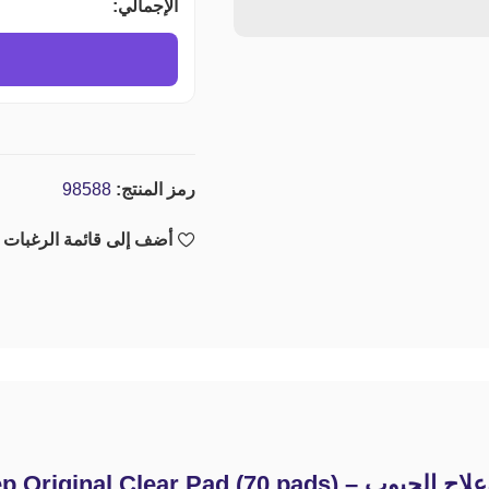
الإجمالي:
رمز المنتج:
98588
أضف إلى قائمة الرغبات
COSRX One Step Original)