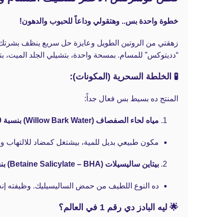
خطوة واحدة بس.. وهتقولي وداعاً للحبوب والدهون!
زهقتي من الروتين الطويل وعايزة حل سريع ينظف بشرتك 
“دديتوكس” للمسام.
بمسحة واحدة، بتشيلي الجلد الميت، بت
🧪 الخلطة السحرية (المكونات):
المنتج ده بسيط بس فعال جداً:
مياه لحاء الصفصاف (Willow Bark Water) بنسبة 85.9%:
مكون طبيعي بديل للمية، بيشتغل كمضاد للالتهاب وب
بيتاين ساليسيلات (Betaine Salicylate – BHA) بنسبة 1%:
ده النوع اللطيف من حمض الساليسيليك. وظيفته إنه يدخل جوه المسام العميقة ويدوب ا
🌟 ليه البادز دي رقم 1 في العالم؟