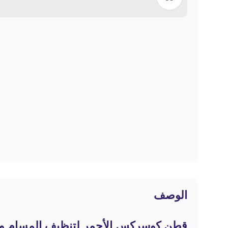
الوصف
قطن كوسركس الأحمر لتنظيف المسام وعلاج الحبوب –  Clear Pad (70 pads