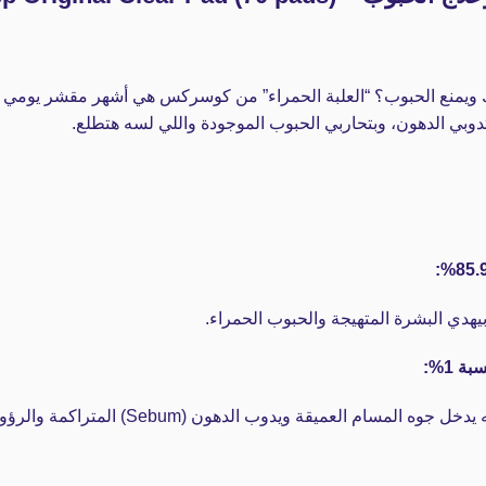
ويمنع الحبوب؟ “العلبة الحمراء” من كوسركس هي أشهر مقشر يومي ف
دوبي الدهون، وبتحاربي الحبوب الموجودة واللي لسه هتطلع.
يهدي البشرة المتهيجة والحبوب الحمراء.
لدهون (Sebum) المتراكمة والرؤوس السوداء، وينظف المسام عشان تتنفس.