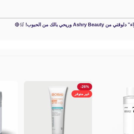
Ashry  وريحي بالك من الحبوب!
🛒🔴
-26%
غير متوفر