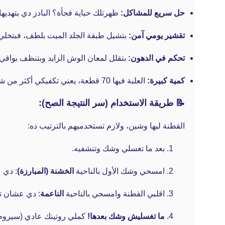
حل سريع للمشاكل:
ظهرتلك حباية فجأة؟ البادز دي بتهديها
تقشير يومي آمن:
بتشيل طبقة الجلد الميت بلطف، فبتخلي ملمس ب
تحكم في الدهون:
بتقلل لمعان الوش الزايد وبتنظف بواقي
كمية كبيرة:
العلبة فيها 70 قطعة، يعني تكفيكي أكثر من شهرين استخدام يومي.
📝 طريقة الاستخدام (سر النتيجة الصح):
القطنة ليها وشين، ولازم تستخدميهم بالترتيب ده:
بعد ما تغسلي وشك وتنشفيه.
امسحي وشك الأول بالناحية
الخشنة (المبارزة)
: دي 
اقلبي القطنة وامسحي بالناحية
الناعمة
: دي عشان ته
ما تغسليش وشك بعدها!
كملي روتينك عادي (سيرو