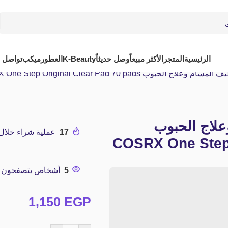
الرئيسية
المتجر
الأكثر مبيعاً
وصل حديثاً
K-Beauty
العطور
ميكب
تواصل م
بوب COSRX One Step Original Clear Pad 70 pads
لاج الحبوب
17
عملية شراء خلال الـ 24 ساعة ا
COSRX One Step 
5
أشخاص يتصفحون هذا
1,150
EGP