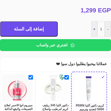
1,299
EGP
إضافة إلى السلة
+
-
اشتري عبر واتساب
عملائنا بيحبوا يطلبوا دول سوا ❤️
✓
دكتور الثيا 345 ريليف
سيروم انوا الاحمر لعلاج
كريم دكتور ألثيا PDRN
كريم لترطيب واصلاح
التصبغات والبقع الداكنة
5000 لتجديد وترميم