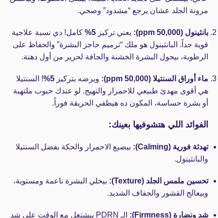
مرونة الجلد عشان يرجع “مشدود” وصحي.
بانثينول (50,000 ppm):
يعني تركيز
5%
كامل! دي نسبة علاجية
قوية جداً. البانثينول هو ملك “ترميم حاجز البشرة” والحفاظ على
الرطوبة، بيحول البشرة الخشنة والجافة لحرير من أول دهنة.
ماء أوراق السنتيلا (50,000 ppm):
وبرضه بتركيز
5%
! السنتيلا
هي أقوى مهدئ طبيعي للاحمرار والتهيج. لو عندك حبوب ملتهبة
أو بشرة حساسة، المكون ده هيطفي الحريقة فوراً.
الفوائد اللي هتشوفيها بعينك:
تهدئة فورية (Calming):
بيضيع الاحمرار والحكة بفضل السنتيلا
والبانثينول.
تحسين ملمس الجلد (Texture):
بيخلي البشرة ناعمة ومستوية،
وبيعالج القشور والجفاف الشديد.
شد ونضارة (Firmness):
الـ PDRN بيشتغل مع الوقت على شد