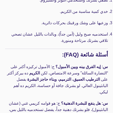
نضفي بشرتك واستخدمي التونر والسيروم.
خدي كمية مناسبة من الكريم.
وزعيها على وشك ورقبتك بحركات دائرية.
استخدميه صبح وليل (آمن جداً)، وبالذات بالليل عشان تصحي
تلاقي بشرتك مرتاحة ومنورة.
أسئلة شائعة (FAQ):
س: إيه الفرق بينه وبين الأمبول؟
ج: الأمبول تركيزه أكتر على
“النضارة السائلة” وسرعة الامتصاص، لكن
الكريم
ده بيركز أكتر
على
الترطيب العميق، الترميم، وبناء حاجز البشرة
بفضل
البانثينول العالي. لو بشرتك جافة أو حساسة، الكريم ده أهم
ليكي.
س: هل ينفع للبشرة الدهنية؟
ج: هو قوامه كريمي غني (عشان
البانثينول)، فلو بشرتك دهنية جداً، يفضل تستخدميه بالليل بس،