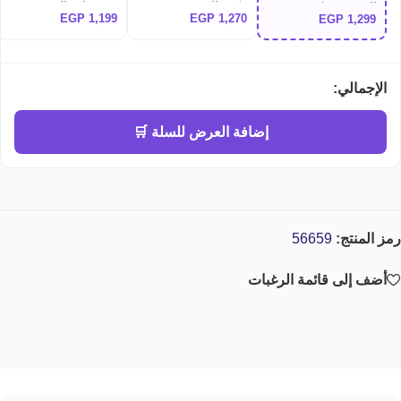
مكثف للبشرة Dr althea
وتوحيد لون البشرة
البشرة - بتركيز 5%
EGP
1,199
EGP
1,270
EGP
1,299
Anua Niacinamide
345 relief cream
بانثينول وسنتيلا Dr.
10% + TXA 4% Dark
Althea PDRN Reju
Spot Correcting
5000 Cream
Serum
الإجمالي:
إضافة العرض للسلة 🛒
رمز المنتج:
56659
أضف إلى قائمة الرغبات