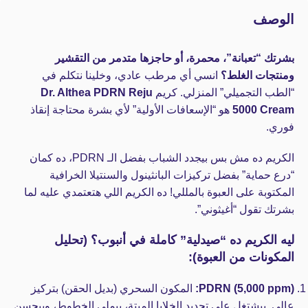
الوصف
بشرتك “تعبانة”، محمرة، أو حاجزها متدمر من التقشير
ومنتجات الغلط؟
انسي أي مرطب عادي، وخلينا نتكلم في
“الطب التجميلي” المنزلي. كريم
Dr. Althea PDRN Reju
5000 Cream
هو “الإسعافات الأولية” لأي بشرة محتاجة إنقاذ
فوري.
الكريم ده مش بس بيجدد الشباب بفضل الـ PDRN، ده كمان
“درع حماية” بفضل تركيزات البانثينول والسنتيلا الخرافية
المكتوبة على العبوة بالمللي! ده الكريم اللي هتعتمدي عليه لما
بشرتك تقول “أغيثوني”.
ليه الكريم ده “صيدلية” كاملة في أنبوب؟ (تحليل
المكونات من العبوة):
PDRN (5,000 ppm):
المكون السحري (بديل الحقن) بتركيز
عالي. بيشتغل على تجديد الخلايا الميتة، بيملى الخطوط، وبيحسن