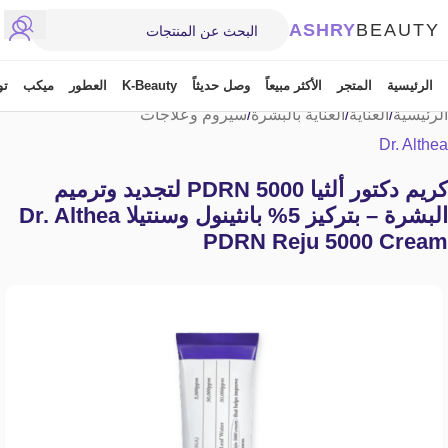
ASHRY
BEAUTY
الرئيسية
المتجر
الأكثر مبيعاً
وصل حديثاً
K-Beauty
العطور
ميكب
تو
الرئيسية
/
العناية
/
العناية بالبشرة
/
سيروم وعلاجات
Dr. Althea
كريم دكتور ألثيا PDRN 5000 لتجديد وترميم
البشرة – بتركيز 5% بانثينول وسنتيلا Dr. Althea
PDRN Reju 5000 Cream