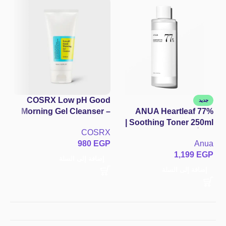
COSRX Low pH Good
جديد
Morning Gel Cleanser –
ANUA Heartleaf 77%
Soothing Toner 250ml |
150ml غسول كوزركس
23
COSRX
تونر أنوا الكوري بالهارت ليف
الكوري الجل بمعامل حموضة
980
EGP
Anua
77% لتهدئة البشرة المتهيجّة
متوازن، شجرة الشاي و BHA
كو
1,199
EGP
وعلاج الحبوب
لتنظيف المسام بدون جفاف
إضافة إلى السلة
RX
إضافة إلى السلة
GP
الب
إ