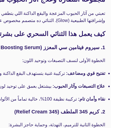
تعبتي من آثار الحبوب المزعجة والبقع الداكنة اللي بتط
وإشراقتها الطبيعية (Glow). الثنائي ده متصمم مخصوص عشان يمحى الآثار ويحفز تجديد الخلايا بخطوتين بس، لنتيجة سريعة وبشرة خالية من العيوب.
كيف يعمل هذا الثنائي السحري على بشر
1. سيروم فيتامين سي المعزز (Vitamin C Boosting Serum)
الخطوة الأولى لنسف التصبغات وتوحيد اللون:
تفتيح قوي ومضاعف:
تركيبة غنية بتستهدف البقع الداكنة
علاج التصبغات وآثار الحبوب:
بيشتغل بعمق على توحيد لون ا
نقاء وأمان تام:
تركيبة نظيفة 100%، خالية تماماً من الألوان والعطور الصناعية، عشان تاخدي فايدة فيتامين سي بدون أي تهيج للبشرة.
2. كريم 345 الملطف (345 Relief Cream)
الخطوة الثانية للترميم، التهدئة، وحماية حاجز البشرة: