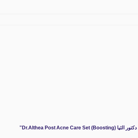
Dr.Althea Post )”