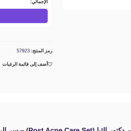
الإجمالي:
رمز المنتج:
57923
أضف إلى قائمة الرغبات
Po) – سر البشرة الصافية