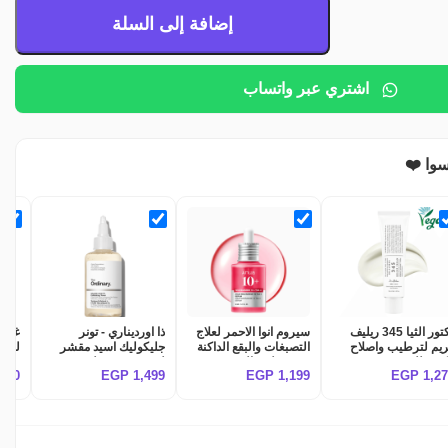
إضافة إلى السلة
اشتري عبر واتساب
سوا ❤️
دكتور الثيا 345 ريليف
سيروم انوا الاحمر لعلاج
ذا اورديناري - تونر
غسول
يم لترطيب واصلاح
التصبغات والبقع الداكنة
جليكوليك اسيد مقشر
لحب 
مكثف للبشرة Dr althea
وتوحيد لون البشرة
لتفتيح وتوحيد لون
,250
EGP
1,499
EGP
1,199
EGP
1,2
345 relief cre
Anua Niacinamide
البشرة The Ordinary
Acne
ash
Glycolic Acid 7%
10% + TXA 4% Dark
xide
Exfoliating Toner
Spot Correcting
10%
Serum