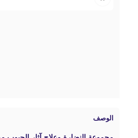
الوصف
مجموعة النضارة وعلاج آثار الحبوب من دكتور الثيا (st Acne Care Set