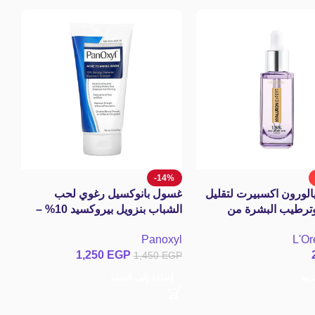
-14%
لورون اكسبيرت لتقليل
غسول بانوكسيل رغوي لحب
وترطيب البشرة من
الشباب بنزويل بيروكسيد 10% –
| 30 مل
156جم Panoxyl Acne Foaming
Panoxyl
L'Or
Wash Benzoyl Peroxide 10%
كو
1,250
EGP
1,450
EGP
96
زيد
إضافة إلى السلة
ce
X
GP