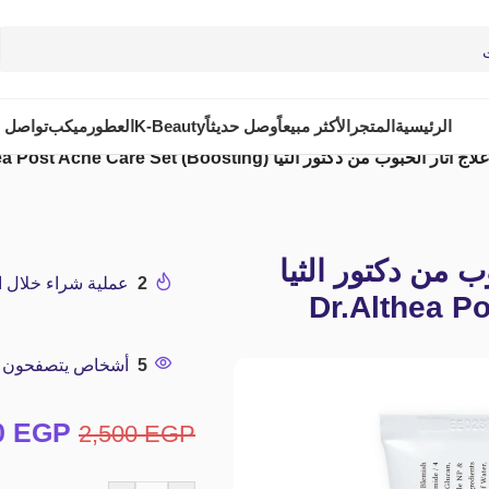
الرئيسية
المتجر
الأكثر مبيعاً
وصل حديثاً
K-Beauty
العطور
ميكب
تواصل م
من دكتور الثيا Dr.Althea Post Acne Care Set (Boosting)
 من دكتور الثيا
2
عملية شراء خلال الـ 24 ساعة الم
Dr.Althea P
5
أشخاص يتصفحون هذا
0
EGP
2,500
EGP