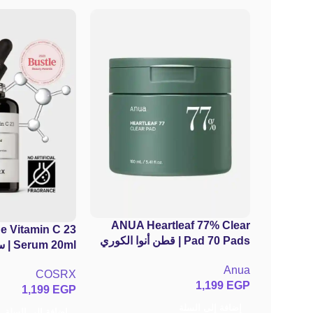
ANUA Heartleaf 77% Clear
 Vitamin C 23
Pad 70 Pads | قطن أنوا الكوري
20ml
بالهارت ليف 77% لتنظيف المسام
الكوري بفيتامين 
Anua
وتقشير البشرة اللطيف
COSRX
23% لتفتيح البش
1,199
EGP
1,199
EGP
التصبغات
إضافة إلى السلة
إضافة إلى السلة