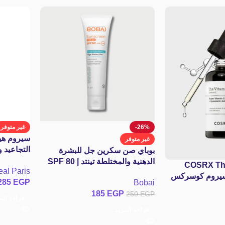
-26%
غير متوفر
سيروم هيا
غير متوفر
التجاعيد 
بوباي صن سكرين جل للبشرة
لوريال باريس 
الدهنية والمختلطة تينتد | SPF 80
COSRX The
eal Paris
Serum  | سيروم كوسركس
285
EGP
Bobai
سي النقي تركيز
185
EGP
250
EGP
رة وإزالة
قراءة الم
قراءة المزيد