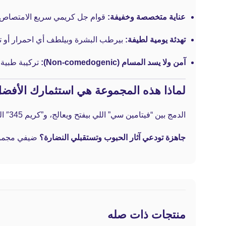
عناية متخصصة وخفيفة:
قوام جل كريمي سريع الامتصاص، بيع
تهدئة يومية لطيفة:
بيرطب البشرة وبيلطف أي احمرار أو ته
آمن ولا يسد المسام (Non-comedogenic):
تركيبة طبية
لماذا هذه المجموعة هي استثمارك الأفض
الدمج بين “فيتامين سي” اللي بيفتح ويعالج، و”كريم 345″ اللي بيرمم ويهدي، بيخلق بيئة مثالية لعلاج البشرة المتضررة. النتيجة هي بشرة صحية، ناعمة، ومضيئة زي ما بتحلمي بيها.
جاهزة تودعي آثار الحبوب وتستقبلي النضارة؟
ضيفي مجمو
منتجات ذات صله