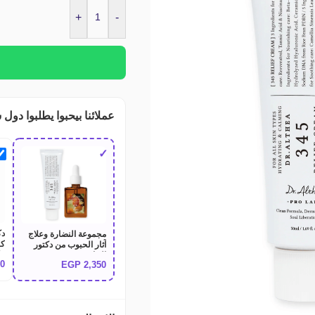
+
-
عملائنا بيحبوا يطلبوا دول 
✓
مجموعة النضارة وعلاج
كر
آثار الحبوب من دكتور
الثيا Dr.Althea Post
70
EGP
2,350
am
Acne Care Set
(Boosting)