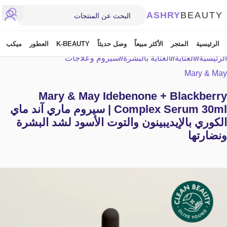
ASHRY
BEAUTY
الرئيسية
المتجر
الأكثر مبيعاً
وصل حديثاً
K-BEAUTY
العطور
ميكب
الرئيسية
/
العناية
/
العناية بالبشرة
/
سيروم وعلاجات
Mary & May
Mary & May Idebenone + Blackberry
Complex Serum 30ml | سيروم ماري آند ماي
الكوري بالإيديبينون والتوت الأسود لشد البشرة
ونضارتها