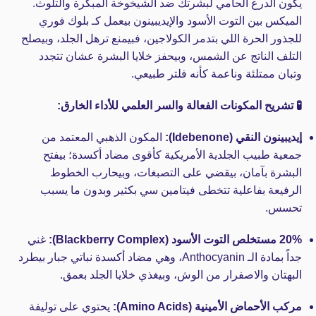
يكون الدرع الحامي لبشرتك ضد الشيخوخة المبكرة والتلوث.
الميكس بين التوت الأسود والإيديبينون بيعمل كـ بلوك فوري
للجذور الحرة اللي بتدمر الكولاجين، فبيمنع ترهل الجلد، وبيصلح
التلف الناتج عن الشمس، وبيحفز خلايا البشرة عشان تتجدد
وتبان ممتلئة وناعمة كأنه فلتر طبيعي.
🧪 تشريح المكونات الفعالة والسر العلمي للأداء الخارق:
إيديبينون النقي (Idebenone):
المكون الذهبي المعتمد من
جمعية طبيب الجلدية الأمريكية كأقوى مضاد أكسدة؛ بيفتح
البشرة بآمان، بيقضي على التصبغات، وبيحارب الخطوط
الرفيعة بفاعلية تتخطى فيتامين سي بكثير وبدون ما يسبب
تحسس.
20% مستخلص التوت الأسود (Blackberry Complex):
غني
جداً بمادة الـ Anthocyanin، وهي مضاد أكسدة نباتي جبار بيطرد
البهتان والاصفرار من الوش، وبيغذي خلايا الجلد بعمق.
مركب الأحماض الأمينية (Amino Acids):
يحتوي على توليفة