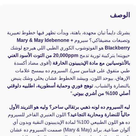
الوصف
بشرتك دايماً تبان مجهدة، باهتة، وبدأت تظهر فيها خطوط تعبيرية
وتصبغات مضيقاكي؟ سيروم
Mary & May Idebenone +
Blackberry
هو الفوتوشوب الكوري الطبي اللي هيرجع لوشك
حيويته! بتركيبة ثورية تدمج
20,000ppm من التوت الأسود الغني
بالأنتوسيانين مع مادة الإيديبينون الخارقة
(أقوى مضاد أكسدة
طبي متفوق على فيتامين سي). السيروم ده بيمسح علامات
الإرهاق، بيوحد اللون، وبيشد الخطوط عشان يخلي وشك ينبض
بالنضارة والشباب.
توهج فوري وحماية أسطورية، اطلبيه دلوقتي
أصلي 100% من أشري بيوتي.
“
ليه السيروم ده لونه ذهبي برتقالي ساحر؟ وليه هو التريند الأول
حالياً للنضارة ومحاربة التجاعيد؟
اللون العنبري الفاخر للسيروم
ده هو اللون الطبيعي 100% لمادة الإيديبينون النقية وبدون أي
ألوان صناعية. براند (Mary & May) صممت السيروم ده عشان