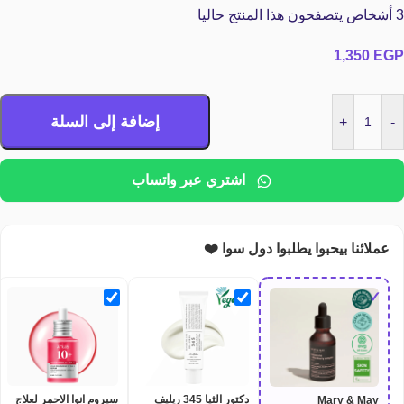
3
أشخاص يتصفحون هذا المنتج حاليا
1,350
EGP
إضافة إلى السلة
+
-
اشتري عبر واتساب
عملائنا بيحبوا يطلبوا دول سوا ❤️
✓
دكتور الثيا 345 ريليف
سيروم انوا الاحمر لعلاج
Mary & May