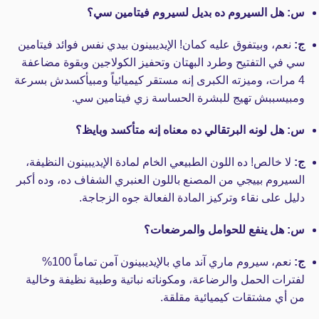
س: هل السيروم ده بديل لسيروم فيتامين سي؟
ج:
نعم، وبيتفوق عليه كمان! الإيديبينون بيدي نفس فوائد فيتامين
سي في التفتيح وطرد البهتان وتحفيز الكولاجين وبقوة مضاعفة
4 مرات، وميزته الكبرى إنه مستقر كيميائياً ومبيأكسدش بسرعة
ومبيسببش تهيج للبشرة الحساسة زي فيتامين سي.
س: هل لونه البرتقالي ده معناه إنه متأكسد وبايظ؟
ج:
لا خالص! ده اللون الطبيعي الخام لمادة الإيديبينون النظيفة،
السيروم بييجي من المصنع باللون العنبري الشفاف ده، وده أكبر
دليل على نقاء وتركيز المادة الفعالة جوه الزجاجة.
س: هل ينفع للحوامل والمرضعات؟
ج:
نعم، سيروم ماري آند ماي بالإيديبينون آمن تماماً 100%
لفترات الحمل والرضاعة، ومكوناته نباتية وطبية نظيفة وخالية
من أي مشتقات كيميائية مقلقة.