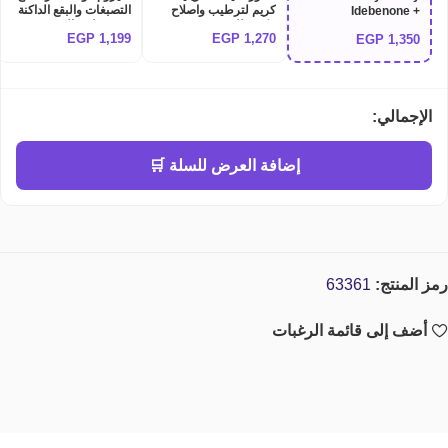
كريم لترطيب واصلاح
التصبغات والبقع الداكنة
Idebenone +
مكثف للبشرة Dr althea
وتوحيد لون البشرة
Blackberry Complex
EGP
1,199
EGP
1,270
EGP
1,350
Anua Niacinamide
345 relief cream
Serum 30ml | سيروم
10% + TXA 4% Dark
ماري آند ماي الكوري
Spot Correcting
بالإيديبينون والتوت
Serum
الأسود لشد البشرة
ونضارتها
الإجمالي:
إضافة العرض للسلة 🛒
رمز المنتج:
63361
أضف إلى قائمة الرغبات