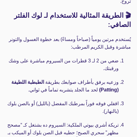
تروح.
🎬 الطريقة المثالية للاستخدام لـ لوك الفلتر
الصافي:
يُستخدم مرتين يومياً (صباحاً ومساءً) بعد خطوة الغسول والتونر
مباشرة وقبل الكريم المرطب:
ضعي من 2 لـ 3 قطرات من السيروم مباشرة على وشك
ورقبتك.
وزعيه برفق بأطراف صوابعك بطريقة
الطبطبة اللطيفة
(Patting)
لحد ما الجلد يتشربه تماماً في ثواني.
اقفلي فوقه فوراً بمرطبك المفضل (بالليل) أو بالصن بلوك
(بالنهار).
تريكة أشري بيوتي الملكية:
السيروم ده بشتغل كـ “مصحح
مظهر” سحري الصبح؛ حطيه قبل الصن بلوك أو الميكب بـ