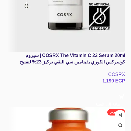
COSRX The Vitamin C 23 Serum 20ml | سيروم
كوسركس الكوري بفيتامين سي النقي تركيز 23% لتفتيح
البشرة وإزالة التصبغات
COSRX
1,199
EGP
إضافة إلى السلة
غير متوفر