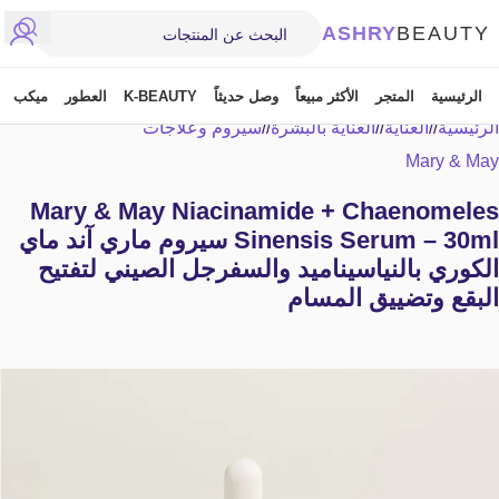
ASHRY
BEAUTY
الرئيسية
المتجر
الأكثر مبيعاً
وصل حديثاً
K-BEAUTY
العطور
ميكب
الرئيسية
/
العناية
/
العناية بالبشرة
/
سيروم وعلاجات
Mary & May
Mary & May Niacinamide + Chaenomeles
Sinensis Serum – 30ml سيروم ماري آند ماي
الكوري بالنياسيناميد والسفرجل الصيني لتفتيح
البقع وتضييق المسام