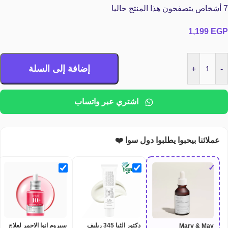
7
أشخاص يتصفحون هذا المنتج حاليا
1,199
EGP
إضافة إلى السلة
+
-
اشتري عبر واتساب
عملائنا بيحبوا يطلبوا دول سوا ❤️
✓
دكتور الثيا 345 ريليف
سيروم انوا الاحمر لعلاج
Mary & May