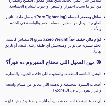
فيتامين سي النقي الحادة؛ بيدي نفس مفعول التفتيح والنضارة
من غير ما يسبب احمرار أو تبييض أو حبوب للبشرة الحساسة.
صاقل ومصغر للمسام (Pore Tightening):
بفضل مادة التانين
الطبيعية، بيقلل من مظهر المسام الحفر والواسعة في الخدود
والأنف.
قوام مائي خفيف جداً (Zero Weight):
سريع الامتصاص كالمية،
الجلد بيشربه في ثواني ومبيسبش أي طبقة زيتية، لمعة، أو تلزيق
نهائياً.
🎯 مين العميل اللي محتاج السيروم ده فوراً؟
البشرة الباهتة، المطفية، والمجهدة اللي فاقدة الحيوية والنضارة.
أصحاب البشرة المختلطة والدهنية اللي بيعانوا من مسام واسعة
وإفراز دهون زايد في الـ T-Zone.
أي حد عنده تصبغات، بقع شمس، أو آثار حبوب عنيدة مش عايزة