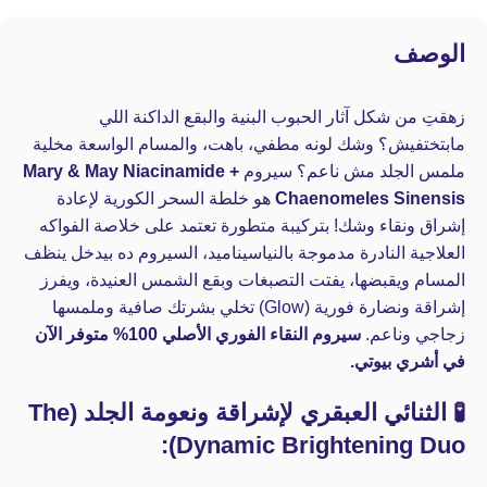
الوصف
زهقتِ من شكل آثار الحبوب البنية والبقع الداكنة اللي
مابتختفيش؟ وشك لونه مطفي، باهت، والمسام الواسعة مخلية
ملمس الجلد مش ناعم؟ سيروم
Mary & May Niacinamide +
Chaenomeles Sinensis
هو خلطة السحر الكورية لإعادة
إشراق ونقاء وشك! بتركيبة متطورة تعتمد على خلاصة الفواكه
العلاجية النادرة مدموجة بالنياسيناميد، السيروم ده بيدخل ينظف
المسام ويقبضها، يفتت التصبغات وبقع الشمس العنيدة، ويفرز
إشراقة ونضارة فورية (Glow) تخلي بشرتك صافية وملمسها
زجاجي وناعم.
سيروم النقاء الفوري الأصلي 100% متوفر الآن
في أشري بيوتي.
🧪 الثنائي العبقري لإشراقة ونعومة الجلد (The
Dynamic Brightening Duo):