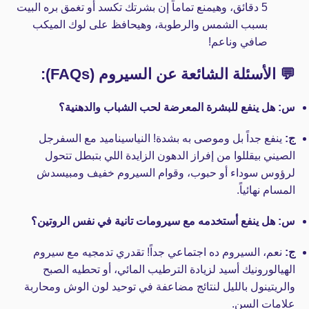
5 دقائق، وهيمنع تماماً إن بشرتك تكسد أو تغمق بره البيت
بسبب الشمس والرطوبة، وهيحافظ على لوك الميكب
صافي وناعم!
💬 الأسئلة الشائعة عن السيروم (FAQs):
س: هل ينفع للبشرة المعرضة لحب الشباب والدهنية؟
ج:
ينفع جداً بل وموصى به بشدة! النياسيناميد مع السفرجل
الصيني بيقللوا من إفراز الدهون الزايدة اللي بتبطل تتحول
لرؤوس سوداء أو حبوب، وقوام السيروم خفيف ومبيسدش
المسام نهائياً.
س: هل ينفع أستخدمه مع سيرومات تانية في نفس الروتين؟
ج:
نعم، السيروم ده اجتماعي جداً! تقدري تدمجيه مع سيروم
الهيالورونيك أسيد لزيادة الترطيب المائي، أو تحطيه الصبح
والريتينول بالليل لنتائج مضاعفة في توحيد لون الوش ومحاربة
علامات السن.