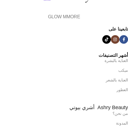
GLOW MMORE
تابعينا على
أشهر التصنيفات
العناية بالبشرة
ميكب
العناية بالشعر
العطور
Ashry Beauty أشري بيوتي
من نحن؟
المدونة