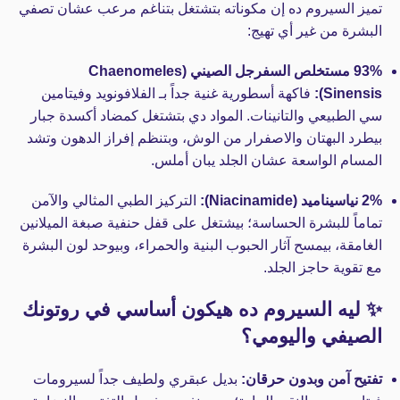
تميز السيروم ده إن مكوناته بتشتغل بتناغم مرعب عشان تصفي
البشرة من غير أي تهيج:
93% مستخلص السفرجل الصيني (Chaenomeles
Sinensis):
فاكهة أسطورية غنية جداً بـ الفلافونويد وفيتامين
سي الطبيعي والتانينات. المواد دي بتشتغل كمضاد أكسدة جبار
بيطرد البهتان والاصفرار من الوش، وبتنظم إفراز الدهون وتشد
المسام الواسعة عشان الجلد يبان أملس.
2% نياسيناميد (Niacinamide):
التركيز الطبي المثالي والآمن
تماماً للبشرة الحساسة؛ بيشتغل على قفل حنفية صبغة الميلانين
الغامقة، بيمسح آثار الحبوب البنية والحمراء، وبيوحد لون البشرة
مع تقوية حاجز الجلد.
✨ ليه السيروم ده هيكون أساسي في روتونك
الصيفي واليومي؟
تفتيح آمن وبدون حرقان:
بديل عبقري ولطيف جداً لسيرومات