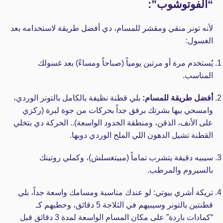
“الفوتوشوب”:
لأنه تونر منقي ومقشر للمسام، دي أفضل طريقة لاستخدامه بعد
الغسول:
يُستخدم مرة أو مرتين يومياً (صباحاً ومساءً) بعد غسولك
المناسب.
أفضل طريقة للمسام:
بلي قطنة نظيفة بالكامل بالتونر الوردي،
وامسحي بيها بشرتك برفق جداً بحركات من جوة لبرة (ركزي
على الأنف، الذقن، ومنطقة الخدود الواسعة).. الحركة دي بتخلي
القطنة تشيل الدهون اللي الملح الوردي دوبها.
سيبيه دقيقة يتشرب تماماً (مبيتغسلش)، وكملي روتينك
بالسيروم والمرطب.
تريكة أشري بيوتي:
لو عندك مناسبة ومسامك واسعة جداً، بلي
قطنتين بالتونر وسيبيهم في الثلاجة 5 دقائق، وحطيهم كـ
“كمادات باردة” على مكان المسام الواسعة لمدة 3 دقائق قبل