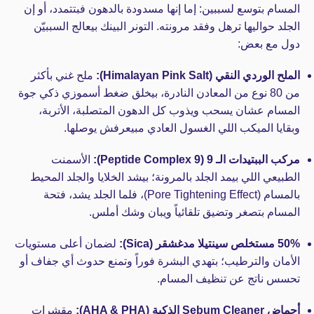
المسام بتوسع لسببين: إما إنها مسدودة بالدهون فبتتمدد، أو إن
الجلد حواليها ترهل وفقد مرونته. التونر البينك بيعالج السببيّن
دول مع بعض:
الملح الوردي النقي (Himalayan Pink Salt):
ملح غني بأكثر
من 80 نوع من المعادن النادرة، بيخلق ضغط أسموزي ذكي جوة
المسام عشان يسحب ويذوب كل الدهون المتصلبة، الأتربة،
وبقايا الميكب اللي الغسول العادي مبيعرفش يوصلها.
مركب الببتيدات الـ 9 (9 Peptide Complex):
الأسمنت
الطبيعي اللي بيمد الجلد بالمرونة؛ بيشد الخلايا والجلد المحيط
بالمسام (Pore Tightening Effect)، فلما الجلد يشد، فتحة
المسام بتصغر وتضيق تلقائياً ويبان وشك أملس.
50% مستخلص سينتيلا مدغشقر (Sica):
لضمان أعلى مستويات
الأمان والترطيب؛ بتهدي البشرة فوراً وتمنع حدوث أي جفاف أو
تحسس ناتج عن تنظيف المسام.
أحماض Sebum Cleaner الذكية (AHA & PHA):
مقشرات