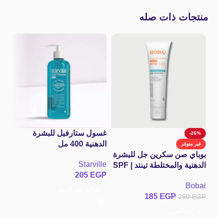
منتجات ذات صله
غسول ستارفيل للبشرة
-26%
ج
الدهنية 400 مل
غسو
غير متوفر
بوباي صن سكرين جل للبشرة
Starville
الدهنية والمختلطة تينتد | SPF
er
205
EGP
lle
80
GP
Bobai
إضافة إلى السلة
185
EGP
250
EGP
إ
قراءة المزيد