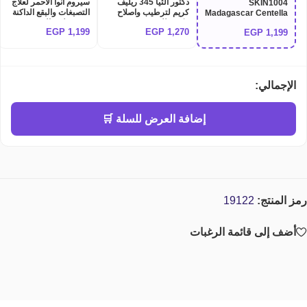
دكتور الثيا 345 ريليف
سيروم انوا الاحمر لعلاج
SKIN1004
كريم لترطيب واصلاح
التصبغات والبقع الداكنة
Madagascar Centella
مكثف للبشرة Dr althea
وتوحيد لون البشرة
Poremizing Clear
EGP
1,199
EGP
1,270
EGP
1,199
Anua Niacinamide
345 relief cream
Toner - 210ml تونر
10% + TXA 4% Dark
سكين 1004 الكوري
Spot Correcting
الوردي لتنظيف وتضييق
Serum
المسام الواسعة وتنعيم
البشرة
الإجمالي:
إضافة العرض للسلة 🛒
رمز المنتج:
19122
أضف إلى قائمة الرغبات