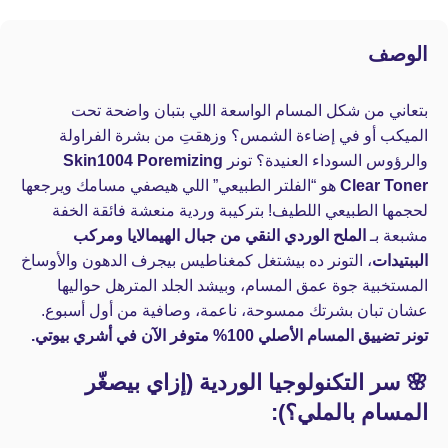
الوصف
بتعاني من شكل المسام الواسعة اللي بتبان واضحة تحت
الميكب أو في إضاءة الشمس؟ وزهقتِ من بشرة الفراولة
والرؤوس السوداء العنيدة؟ تونر
Skin1004 Poremizing
Clear Toner
هو “الفلتر الطبيعي” اللي هيصفي مسامك ويرجعها
لحجمها الطبيعي اللطيف! بتركيبة وردية منعشة فائقة الخفة
مشبعة بـ
الملح الوردي النقي من جبال الهيمالايا ومركب
الببتيدات
، التونر ده بيشتغل كمغناطيس بيجرف الدهون والأوساخ
المستخبية جوة عمق المسام، وبيشد الجلد المترهل حواليها
عشان تبان بشرتك ممسوحة، ناعمة، وصافية من أول أسبوع.
تونر تضييق المسام الأصلي 100% متوفر الآن في أشري بيوتي.
🌸 سر التكنولوجيا الوردية (إزاي بيصغّر
المسام بالملي؟):