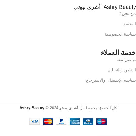
Ashry Beauty أشري بيوتي
من نحن؟
المدونة
سياسة الخصوصية
خدمة العملاء
تواصل معنا
الشحن والتسليم
سياسة الإستبدال والإسترجاع
SKIN1004
كل الحقوق محفوظة ل أشري بيوتي2024 ©
Ashry Beauty
Madagascar
Centella
Poremizing
Clear Toner
– 210ml تونر