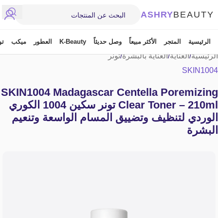
ASHRY
BEAUTY
الرئيسية
المتجر
الأكثر مبيعاً
وصل حديثاً
K-Beauty
العطور
ميكب
تو
الرئيسية
/
العناية
/
العناية بالبشرة
/
تونر
SKIN1004
SKIN1004 Madagascar Centella Poremizing
Clear Toner – 210ml تونر سكين 1004 الكوري
الوردي لتنظيف وتضييق المسام الواسعة وتنعيم
البشرة