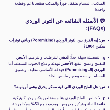
الميكب.. المسام هتقفل فوراً والميكب هيقعد ناعم وقطعة
واحدة!
💬 الأسئلة الشائعة عن التونر الوردي
(FAQs):
س: إيه الفرق بين التونر الوردي (Poremizing) وباقي تونرات
سكين 1004؟
ج:
التفصيلة سهلة جداً:
الدهبي
للترطيب والترميم،
الأبيض
للتفتيح ومسح البقع،
الأخضر
لتهدئة وعلاج الحبوب النشطة، أما
الوردي (الـ Poremizing)
فهدفه الأساسي تنظيف وتضييق
المسام الواسعة وتنعيم ملمس الجلد.
س: هل الملح الوردي اللي فيه ممكن يحرق وشي أو يلهبه؟
ج:
لا خالص، الملح الوردي هنا مستخلص بتكنولوجيا كلينيكية
فائقة النقاء وبتركيز مدروس، ومدموج مع 50% سيكا مهدئة