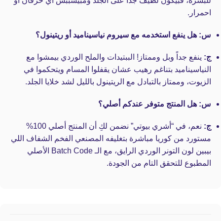
للبشرة، فبيكون لطيف جداً على الجلد ومبيسببش أي حرقان أو
احمرار.
س: هل ينفع استخدمه مع سيروم نياسيناميد أو ريتينول؟
ج:
ينفع جداً وبل وممتاز! الببتيدات والملح الوردي بيمشوا مع
النياسيناميد بتناغم رهيب عشان يقفلوا المسام ويتحكموا في
الزيوت، وممتاز بالتبادل مع الريتينول بالليل لشد خلايا الجلد.
س: هل المنتج متوفر عندكم أصلي؟
ج:
نعم، في “أشري بيوتي” نضمن لكِ أن المنتج أصلي 100%
مستورد من كوريا مباشرة بتغليفه المصنعي الفخم الشفاف اللي
بيبين لون التونر الوردي الرايق، مع الـ Batch Code الأصلي
المطبوع للتحقق التام من الجودة.