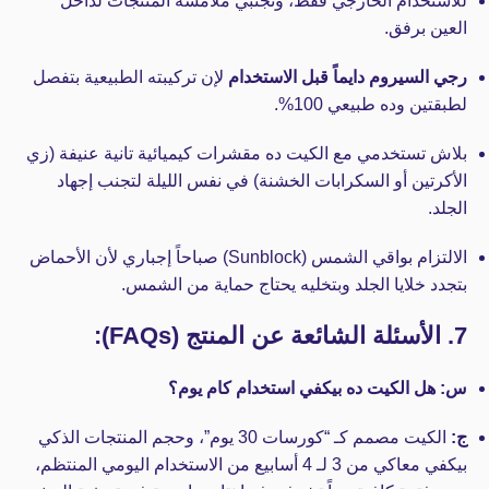
للاستخدام الخارجي فقط، وتجنبي ملامسة المنتجات لداخل
العين برفق.
رجي السيروم دايماً قبل الاستخدام
لإن تركيبته الطبيعية بتفصل
لطبقتين وده طبيعي 100%.
بلاش تستخدمي مع الكيت ده مقشرات كيميائية تانية عنيفة (زي
الأكرتين أو السكرابات الخشنة) في نفس الليلة لتجنب إجهاد
الجلد.
الالتزام بواقي الشمس (Sunblock) صباحاً إجباري لأن الأحماض
بتجدد خلايا الجلد وبتخليه يحتاج حماية من الشمس.
7. الأسئلة الشائعة عن المنتج (FAQs):
س: هل الكيت ده بيكفي استخدام كام يوم؟
ج:
الكيت مصمم كـ “كورسات 30 يوم”، وحجم المنتجات الذكي
بيكفي معاكي من 3 لـ 4 أسابيع من الاستخدام اليومي المنتظم،