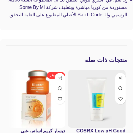
مستوردة من كوريا مباشرة وبتغليف شركة Some By Mi
الرسمي والـ Batch Code الأصلي المطبوع على العلبة للتحقق.
منتجات ذات صله
غير متوفر
COSRX Low pH Good
ديسار كريم اساس غني
سود