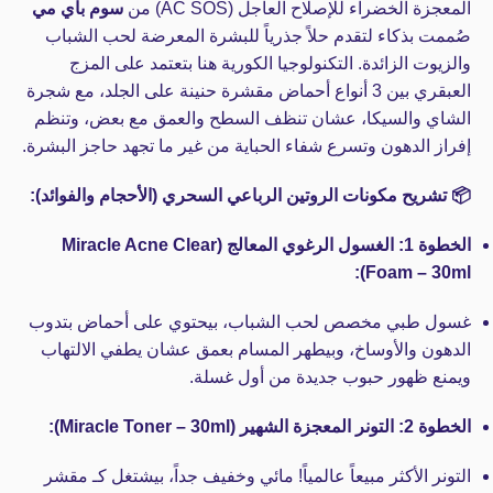
المعجزة الخضراء للإصلاح العاجل (AC SOS) من
سوم باي مي
صُممت بذكاء لتقدم حلاً جذرياً للبشرة المعرضة لحب الشباب
والزيوت الزائدة. التكنولوجيا الكورية هنا بتعتمد على المزج
العبقري بين 3 أنواع أحماض مقشرة حنينة على الجلد، مع شجرة
الشاي والسيكا، عشان تنظف السطح والعمق مع بعض، وتنظم
إفراز الدهون وتسرع شفاء الحباية من غير ما تجهد حاجز البشرة.
📦 تشريح مكونات الروتين الرباعي السحري (الأحجام والفوائد):
الخطوة 1: الغسول الرغوي المعالج (Miracle Acne Clear
Foam – 30ml):
غسول طبي مخصص لحب الشباب، بيحتوي على أحماض بتدوب
الدهون والأوساخ، وبيطهر المسام بعمق عشان يطفي الالتهاب
ويمنع ظهور حبوب جديدة من أول غسلة.
الخطوة 2: التونر المعجزة الشهير (Miracle Toner – 30ml):
التونر الأكثر مبيعاً عالمياً! مائي وخفيف جداً، بيشتغل كـ مقشر