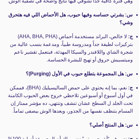
وهي فترة كافية جداً تشوفي فيها نتايج واضحة في تصفية الوش.
س: بشرتي حساسه وفيها حبوب، هل الأحماض اللي فيه هتحرق
وشي؟
ج:
لا خالص، البراند مستخدمة أحماض (AHA, BHA, PHA)
بتركيزات لطيفة جداً ومدروسة طبياً، ومدعمة بنسب عالية من
شجرة الشاي واللافندر والسيكا المهدئة، فبتعمل تقشير ناعم
ومبتسببش حروق أو تهيج للبشرة الحساسة.
س: هل المجموعة بتطلع حبوب في الأول (Purging)؟
ج:
نعم، بما إنه يحتوي على حمض الساليسيليك (BHA)، فممكن
في أول أسبوع أو أسبوعين تلاحظي خروج بعض الحبوب الكامنة
تحت الجلد ل السطح عشان تنشف وتنتهي، ده مؤشر ممتاز إن
المسام بتنظف نفسها من الجذور، وبعدها الوش بيصفى تماماً.
س: هل المنتج أصلي؟
ج:
نعم، في “أشري بيوتي” نضمن لك أن المجموعة أصلية 100%