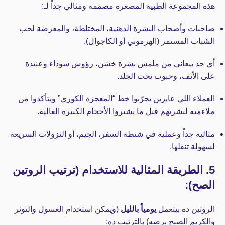
هذه المجموعة الطبية المصغرة مصممة ومثالي جداً لـ:
صاحبات وأصحاب البشرة الدهنية، المختلطة، والمعرضة لحب
الشباب المستمر (الهرموني أو الكاجوال).
أي حد بيعاني من ملمس بشرة خشن، رؤوس سوداء وعنيدة
على الأنف، وحبوب تحت الجلد.
العملاء اللي عايزين يجرّبوا خط “المعجزة الكوري” ويتأكدوا من
ملاءمته لبشرتهم قبل ما يشتروا الأحجام الكبيرة الغالية.
مثالية جداً وعملية في شنطة السفر، الجيم، أو النزولات السريعة
لسهولة تنقلها.
5. الطريقة المثالية للاستخدام (ترتيب الروتين
الصح):
الروتين ده بيتعمل
يومياً بالليل
(ويمكن استخدام الغسول والتونر
والكريم الصبح برضه) بالترتيب ده: