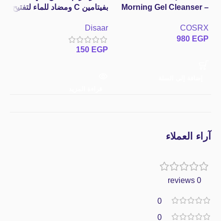
Morning Gel Cleanser –
بفيتامين C ومضاد للماء لتفتيح
150ml غسول كوزركس
البشرة – 50جم
ic
em
Disaar
COSRX
الكوري الجل بمعامل حموضة
ma
GP
980
EGP
متوازن، شجرة الشاي و BHA
sm
150
EGP
لتنظيف المسام بدون جفاف
إضافة إلى السلة
إ
قراءة المزيد
آراء العملاء
0 reviews
0
0