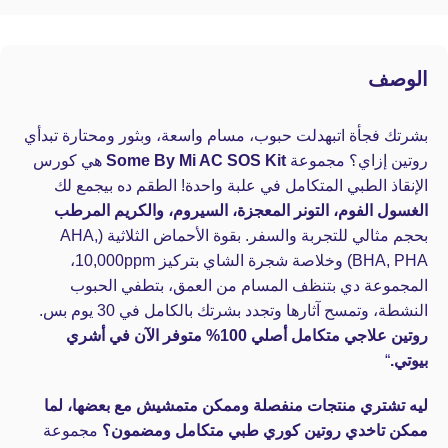
الوصف
بشرتك فجأة اتبهدلت حبوب، مسام واسعة، وبثور ومحتارة تبدأي
روتين إزاي؟ مجموعة
Some By Mi AC SOS Kit
هي كورس
الإنقاذ الطبي المتكامل في علبة واحدة! الطقم ده بيجمع لك
الغسول الفوم، التونر المعجزة، السيروم، والكريم المرطب
بحجم مثالي للتجربة والسفر. بقوة الأحماض الثلاثية (AHA,
BHA, PHA) وخلاصة شجرة الشاي بتركيز 10,000ppm،
المجموعة دي بتنظف المسام من العمق، بتطفي الحبوب
النشطة، وتمسح آثارها وتجدد بشرتك بالكامل في 30 يوم بس.
روتين علاجي متكامل أصلي 100% متوفر الآن في أشري
بيوتي.
“
ليه تشتري منتجات منفصلة وممكن متمشيش مع بعضها، لما
ممكن تاخدي روتين كوري طبي متكامل ومضمون؟
مجموعة