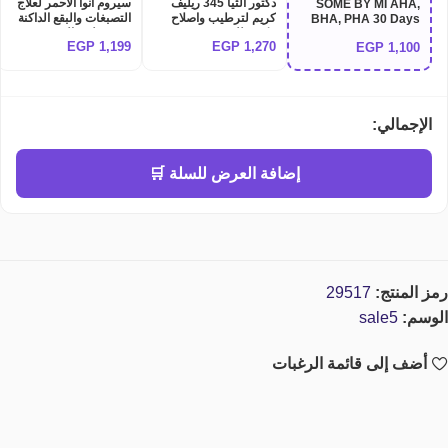
دكتور الثيا 345 ريليف
سيروم انوا الاحمر لعلاج
SOME BY MI AHA,
كريم لترطيب واصلاح
التصبغات والبقع الداكنة
BHA, PHA 30 Days
مكثف للبشرة Dr althea
وتوحيد لون البشرة
Miracle AC SOS Kit |
EGP
1,199
EGP
1,270
EGP
1,100
Anua Niacinamide
345 relief cream
مجموعة سوم باي مي
10% + TXA 4% Dark
الكورية السحرية
Spot Correcting
والمعالجة لحب الشباب
Serum
(4 خطوات)
الإجمالي:
إضافة العرض للسلة 🛒
رمز المنتج:
29517
الوسم:
sale5
أضف إلى قائمة الرغبات