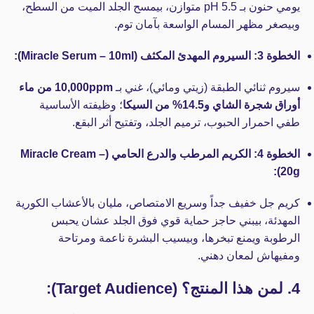
يومي حنون بـ pH 5.5 متوازن، بيمسح الجلد الميت من السطح،
وبيصغر مظهر المسام الواسعة بآمان توم.
الخطوة 3: السيروم المهدئ المكثف (Miracle Serum – 10ml):
سيروم ثنائي الطبقة (زيتي ومائي)، غني بـ
10,000ppm من ماء
أوراق شجرة الشاي و14.5% من السيكا
؛ وظيفته الأساسية
طفي احمرار الحبوب، ترميم الجلد، وتفتيح أثر البقع.
الخطوة 4: الكريم المرطب والدرع الحامي (Miracle Cream –
20g):
كريم جل خفيف جداً وسريع الامتصاص، مليان بالأعشاب الكورية
المهدئة، بيبني حاجز حماية قوي فوق الجلد عشان يحبس
الرطوبة ويمنع تبخرها، وبيسيب البشرة ناعمة ومرتاحة
ومفيهاش لمعان دهني.
4. لمن هذا المنتج؟ (Target Audience):