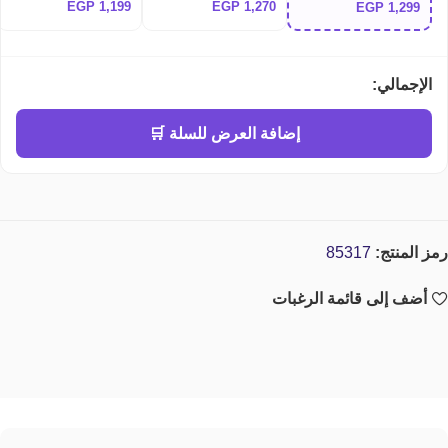
EGP
1,199
EGP
1,270
EGP
1,299
Anua Niacinamide
345 relief cream
Ampoule 100ml |
10% + TXA 4% Dark
أمبول سكين 1004
Spot Correcting
الأخضر الكوري لعلاج
Serum
حب الشباب وتهدئة
البشرة المتهيجّة
الإجمالي:
إضافة العرض للسلة 🛒
رمز المنتج:
85317
أضف إلى قائمة الرغبات