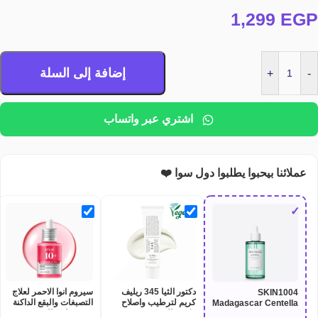
1,299
EGP
إضافة إلى السلة
+
-
اشتري عبر واتساب
عملائنا بيحبوا يطلبوا دول سوا ❤️
✓
دكتور الثيا 345 ريليف
سيروم انوا الاحمر لعلاج
SKIN1004
كريم لترطيب واصلاح
التصبغات والبقع الداكنة
Madagascar Centella
مكثف للبشرة Dr althea
وتوحيد لون البشرة
Tea-Trica Relief