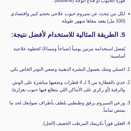
فورة الحبوب أو قناع الوجه (Maskne).
لكل من تبحث عن سيروم حبوب علاجي بحجم كبير واقتصادي
(100 مل) يقعد معاها شهور طويلة.
5. الطريقة المثالية للاستخدام لأفضل نتيجة:
يُفضل استخدامه مرتين يومياً (صباحاً ومساءً) كخطوة علاجية
أساسية:
اغسلي وشك بغسول البشرة الدهنية وضعي التونر الخاص بكي.
خدي بالقطارة من 3 لـ 4 قطرات وضعيها مباشرة على الوش
والرقبة (أو ركزي على الأماكن اللي بتطلع فيها حبوب بغزارة).
وزعي السيروم برفق وطبطبي بلطف بأطراف صوابعك لحد ما
يمتص تماماً.
اقفلي فوراً بكريمك المرطب الخفيف (الجل).