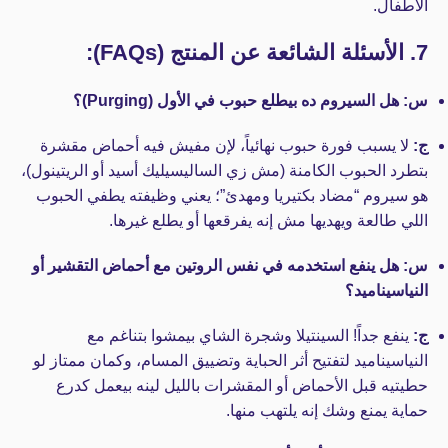
الأطفال.
7. الأسئلة الشائعة عن المنتج (FAQs):
س: هل السيروم ده بيطلع حبوب في الأول (Purging)؟
ج:
لا يسبب فورة حبوب نهائياً، لإن مفيش فيه أحماض مقشرة
بتطرد الحبوب الكامنة (مش زي الساليسيليك أسيد أو الريتينول)،
هو سيروم “مضاد بكتيريا ومهدئ”؛ يعني وظيفته يطفي الحبوب
اللي طالعة ويهديها مش إنه يفرقعها أو يطلع غيرها.
س: هل ينفع استخدمه في نفس الروتين مع أحماض التقشير أو
النياسيناميد؟
ج:
ينفع جداً! السينتيلا وشجرة الشاي بيمشوا بتناغم مع
النياسيناميد لتفتيح أثر الحباية وتضييق المسام، وكمان ممتاز لو
حطيتيه قبل الأحماض أو المقشرات بالليل لينه بيعمل كدرع
حماية يمنع وشك إنه يلتهب منها.