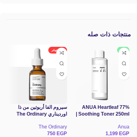
منتجات ذات صله
جديد
غير متوفر
ANUA Heartleaf 77%
سيروم الفا أربوتين من ذا
غس
Soothing Toner 250ml |
اورديناري The Ordinary
الدهن
تونر أنوا الكوري بالهارت ليف
Alpha Arbutin 2% + HA
lle
The Ordinary
Anua
77% لتهدئة البشرة المتهيجّة
Hyperpigmentation
GP
750
EGP
1,199
EGP
وعلاج الحبوب
Serum