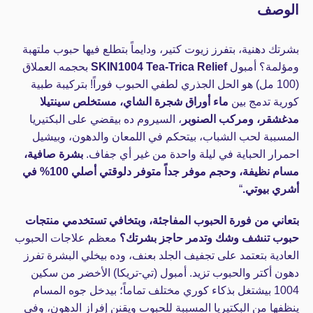
الوصف
بشرتك دهنية، بتفرز زيوت كتير، ودايماً بتطلع فيها حبوب ملتهبة
ومؤلمة؟ أمبول
SKIN1004 Tea-Trica Relief
بحجمه العملاق
(100 مل) هو الحل الجذري لطفي الحبوب فوراً! بتركيبة طبية
كورية تدمج بين
ماء أوراق شجرة الشاي، مستخلص سينتيلا
مدغشقر، ومركب الصنوبر
، السيروم ده بيقضي على البكتيريا
المسببة لحب الشباب، بيتحكم في اللمعان والدهون، وبيشيل
احمرار الحباية في ليلة واحدة من غير أي جفاف.
بشرة صافية،
مسام نظيفة، وحجم موفر جداً متوفر دلوقتي أصلي 100% في
أشري بيوتي.
“
بتعاني من فورة الحبوب المفاجئة، وبتخافي تستخدمي منتجات
حبوب تنشف وشك وتدمر حاجز بشرتك؟
معظم علاجات الحبوب
العادية بتعتمد على تجفيف الجلد بعنف، وده بيخلي البشرة تفرز
دهون أكتر والحبوب تزيد. أمبول (تي-تريكا) الأخضر من سكين
1004 بيشتغل بذكاء كوري مختلف تماماً؛ بيدخل جوه المسام
ينظفها من البكتيريا المسببة للحبوب ويقنن إفراز الدهون، وفي