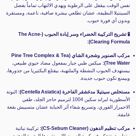
نفس الوقت بيقفل على الرطوبة ويهدي الالتهاب تماماً بفضل
السينتيلا النظيفة، عشان تطلعي ببشرة صافية، ناعمة، ومستقرة
وبدون أي فورة حبوب.
🧪 تشريح التركيبة الخضراء وسر إبادة الحبوب (The Acne-
Clearing Formula):
مركب الصنوبر وشجرة الشاي (Pine Tree Complex & Tea
Tree Water):
ميكس طبي جبار بمفعول مضاد حيوي طبيعي،
بيستهدف الحبوب النشطة والملتهبة، بيقتلع البكتيريا من جذورها،
وبيمنع تكون حبوب جديدة.
مستخلص سينتيلا مدغشقر الفاخرة (Centella Asiatica):
النوتة
الأسطورية لبراند سكين 1004 لترميم حاجز الجلد، طفي
الاحمرار الفوري، وتسريع شفاء أثر الحباية عشان متسيبش بقعة
غامقة.
مركب تنظيم الدهون (CS-Sebum Cleaner):
تركيبة نباتية
متطورة بتتحكم في كمية الزيوت اللي بتفرزها البشرة الدهنية